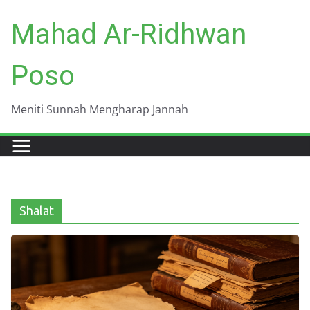
Skip
Mahad Ar-Ridhwan
to
content
Poso
Meniti Sunnah Mengharap Jannah
Shalat