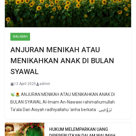
WALIMAH
ANJURAN MENIKAH ATAU
MENIKAHKAN ANAK DI BULAN
SYAWAL
13 April 2025
admin
ANJURAN MENIKAH ATAU MENIKAHKAN ANAK DI
BULAN SYAWAL Al-Imam An-Nawawi rahimahumullah
Ta’ala Dari Aisyah radhiyallahu ‘anha berkata : تَزَوَّجَنِي
HUKUM MELEMPARKAN UANG
DIPEREBUTKAN DALAM WALIMAH