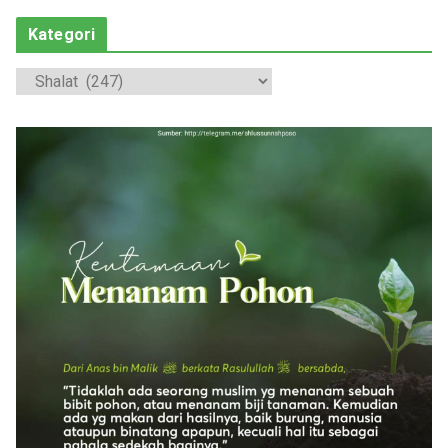
Kategori
K
a
t
e
g
o
r
i