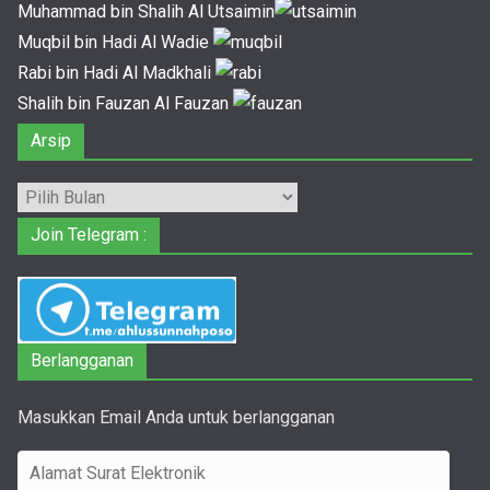
Muhammad bin Shalih Al Utsaimin
Muqbil bin Hadi Al Wadie
Rabi bin Hadi Al Madkhali
Shalih bin Fauzan Al Fauzan
Arsip
Arsip
Join Telegram :
Berlangganan
Masukkan Email Anda untuk berlangganan
A