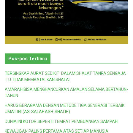
Pos-pos Terbaru
TERSINGKAP AURAT SEDIKIT DALAM SHALAT TANPA SENGAJA
ITU TIDAK MEMBATALKAN SHALAT
AMARAH BISA MENGHANCURKAN AMALAN SELAMA BERTAHUN-
TAHUN
HARUS BERAGAMA DENGAN METODE TIGA GENERASI TERBAIK
UMAT INI (AS-SALAF ASH-SHALIH)
DUNIA INI KOTOR SEPERTI TEMPAT PEMBUANGAN SAMPAH
KEWAJIBAN PALING PERTAMA ATAS SETIAP MANUSIA