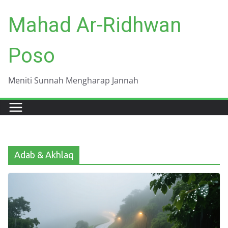
Skip
Mahad Ar-Ridhwan
to
content
Poso
Meniti Sunnah Mengharap Jannah
Adab & Akhlaq