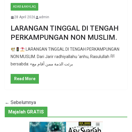
ADAB & AKHLAQ
28 April 2026
admin
LARANGAN TINGGAL DI TENGAH
PERKAMPUNGAN NON MUSLIM.
LARANGAN TINGGAL DI TENGAH PERKAMPUNGAN
NON MUSLIM. Dari Jarir radhiyallahu ‘anhu, Rasulullah ﷺ
bersabda: «برئت الذمة ممن أقام مع
Read More
← Sebelumnya
Majalah GRATIS