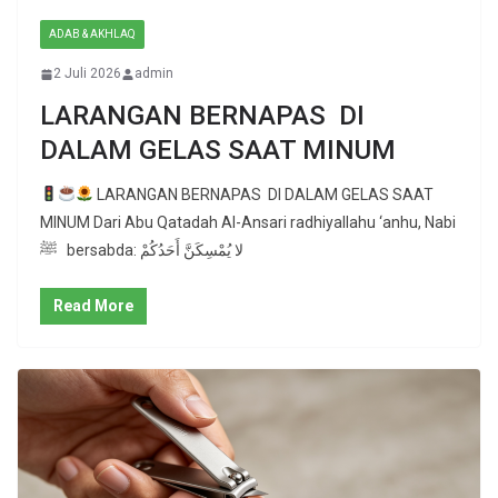
ADAB & AKHLAQ
2 Juli 2026
admin
LARANGAN BERNAPAS DI
DALAM GELAS SAAT MINUM
LARANGAN BERNAPAS DI DALAM GELAS SAAT
MINUM Dari Abu Qatadah Al-Ansari radhiyallahu ‘anhu, Nabi
ﷺ bersabda: لا يُمْسِكَنَّ أَحَدُكُمْ
Read More