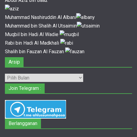
Abdul Aziz bin Baaz
Muhammad Nashiruddin Al Albani
Muhammad bin Shalih Al Utsaimin
Muqbil bin Hadi Al Wadie
Rabi bin Hadi Al Madkhali
Shalih bin Fauzan Al Fauzan
Arsip
Arsip
Join Telegram :
Berlangganan