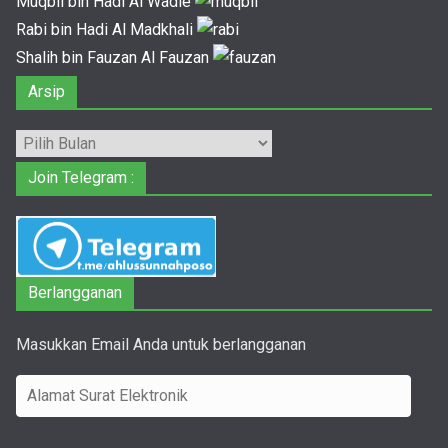
Muqbil bin Hadi Al Wadie
Rabi bin Hadi Al Madkhali
Shalih bin Fauzan Al Fauzan
Arsip
Arsip
Join Telegram :
Berlangganan
Masukkan Email Anda untuk berlangganan
A
l
a