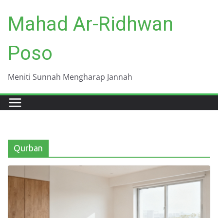
Skip
Mahad Ar-Ridhwan
to
content
Poso
Meniti Sunnah Mengharap Jannah
Qurban