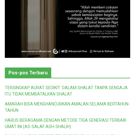
Pos-pos Terbaru
TERSINGKAP AURAT SEDIKIT DALAM SHALAT TANPA SENGAJA
ITU TIDAK MEMBATALKAN SHALAT
AMARAH BISA MENGHANCURKAN AMALAN SELAMA BERTAHUN-
TAHUN
HARUS BERAGAMA DENGAN METODE TIGA GENERASI TERBAIK
UMAT INI (AS-SALAF ASH-SHALIH)