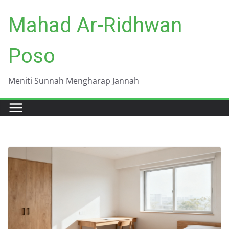
Skip
Mahad Ar-Ridhwan
to
content
Poso
Meniti Sunnah Mengharap Jannah