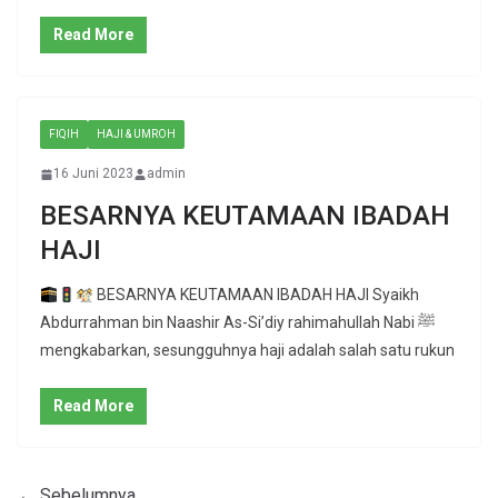
Read More
FIQIH
HAJI & UMROH
16 Juni 2023
admin
BESARNYA KEUTAMAAN IBADAH
HAJI
BESARNYA KEUTAMAAN IBADAH HAJI Syaikh
Abdurrahman bin Naashir As-Si’diy rahimahullah Nabi ﷺ
mengkabarkan, sesungguhnya haji adalah salah satu rukun
Read More
← Sebelumnya