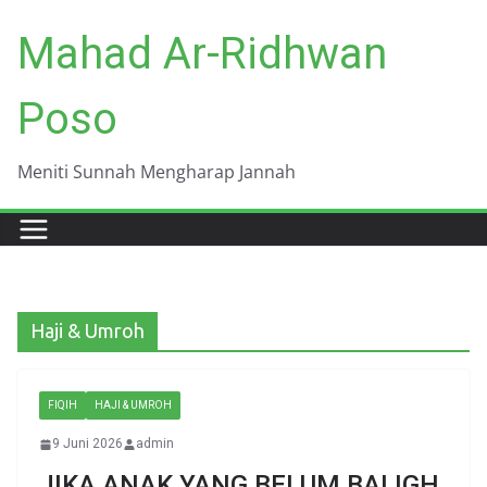
Skip
Mahad Ar-Ridhwan
to
content
Poso
Meniti Sunnah Mengharap Jannah
Haji & Umroh
FIQIH
HAJI & UMROH
9 Juni 2026
admin
JIKA ANAK YANG BELUM BALIGH