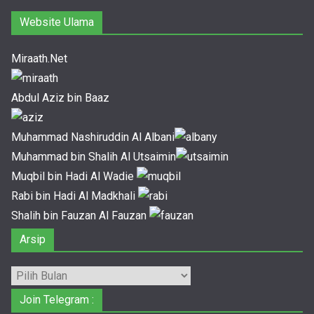
Website Ulama
Miraath.Net
Abdul Aziz bin Baaz
Muhammad Nashiruddin Al Albani
Muhammad bin Shalih Al Utsaimin
Muqbil bin Hadi Al Wadie
Rabi bin Hadi Al Madkhali
Shalih bin Fauzan Al Fauzan
Arsip
Arsip
Join Telegram :