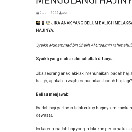
MENGULANGI HAJINY
9 Juni 2026
admin
JIKA
ANAK YANG BELUM BALIGH MELAKS
HAJINYA.
Syaikh Muhammad bin Shalih Al-Utsaimin rahimahul
Syaikh yang mulia rahimahullah ditanya:
Jika seorang anak laki-laki menunaikan ibadah haji
baligh, apakah ia wajib menunaikan ibadah haji lagi?
Beliau menjawab
:
Ibadah haji pertama tidak cukup baginya; melainkan,
dewasa).
Ini karena ibadah haji yang ia lakukan pertama kali