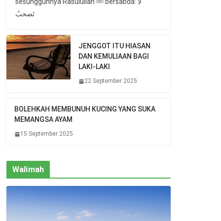
sesungguhnya Rasulullah ﷺ bersabda: لا
تَصحبُ
JENGGOT ITU HIASAN
DAN KEMULIAAN BAGI
LAKI-LAKI
22 September 2025
BOLEHKAH MEMBUNUH KUCING YANG SUKA
MEMANGSA AYAM
15 September 2025
Walimah