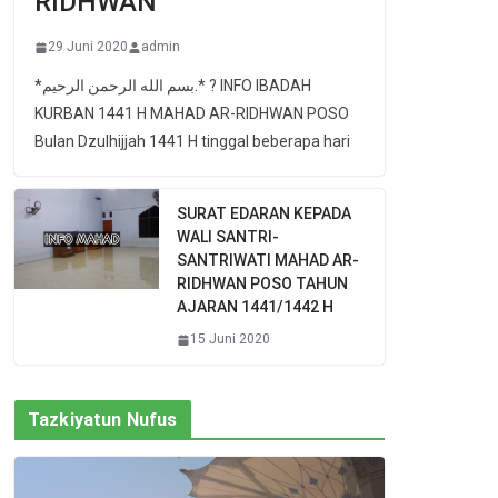
RIDHWAN
29 Juni 2020
admin
*بسم الله الرحمن الرحيم.* ? INFO IBADAH
KURBAN 1441 H MAHAD AR-RIDHWAN POSO
Bulan Dzulhijjah 1441 H tinggal beberapa hari
SURAT EDARAN KEPADA
WALI SANTRI-
SANTRIWATI MAHAD AR-
RIDHWAN POSO TAHUN
AJARAN 1441/1442 H
15 Juni 2020
Tazkiyatun Nufus