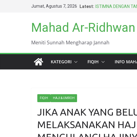
Skip
Jumat, Agustus 7, 2026
Latest:
ISTIMNA DENGAN TAN
to
AMARAH BISA MEN
BERTAHUN-TAHUN
content
Mahad Ar-Ridhwan
HARUS BERAGAMA D
TERBAIK UMAT INI (
DUNIA INI KOTOR S
Meniti Sunnah Mengharap Jannah
KEWAJIBAN PALING 
KATEGORI
FIQIH
INFO MAH
FIQIH
HAJI & UMROH
JIKA ANAK YANG BEL
MELAKSANAKAN HAJI