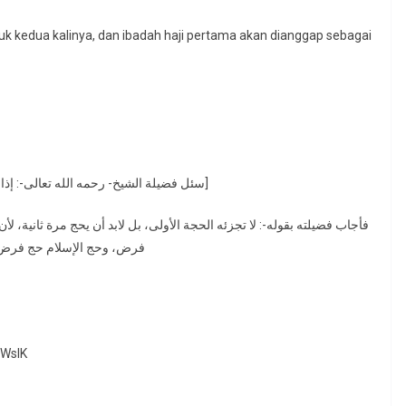
ntuk kedua kalinya, dan ibadah haji pertama akan dianggap sebagai
سئل فضيلة الشيخ- رحمه الله تعالى-: إذا حج الصبي قبل أن يبلغ ثم بلغ هل يلزمه أن يحج مرة أخرى؟]
فأجاب فضيلته بقوله-: لا تجزئه الحجة الأولى، بل لابد أن يحج مرة ثانية، لأن
فرض، وحج الإسلام حج فرض، في
YWslK