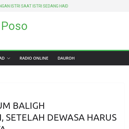
GAN ISTRI SAAT ISTRI SEDANG HAID
GHANCURKAN AMALAN SELAMA
 Poso
ENGAN METODE TIGA GENERASI
AS-SALAF ASH-SHALIH)
EPERTI TEMPAT PEMBUANGAN SAMPAH
PERTAMA ATAS SETIAP MANUSIA
AD
RADIO ONLINE
DAUROH
UM BALIGH
, SETELAH DEWASA HARUS