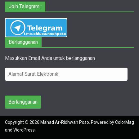
Join Telegram :
Berlangganan
Masukkan Email Anda untuk berlangganan
A
l
a
m
Berlangganan
a
t
Copyright © 2026
Mahad Ar-Ridhwan Poso
. Powered by
ColorMag
S
and
WordPress
.
u