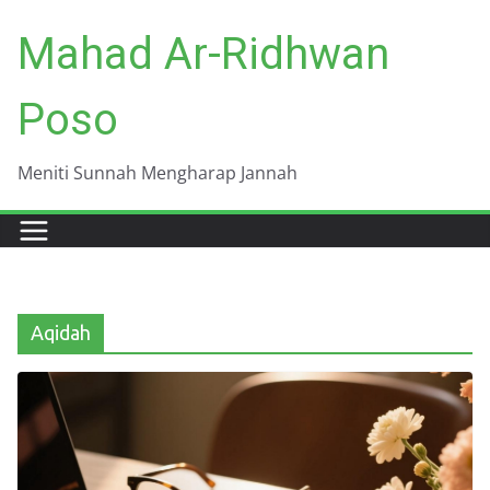
Skip
Mahad Ar-Ridhwan
to
content
Poso
Meniti Sunnah Mengharap Jannah
Aqidah