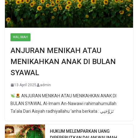
WALIMAH
ANJURAN MENIKAH ATAU
MENIKAHKAN ANAK DI BULAN
SYAWAL
13 April 2025
admin
ANJURAN MENIKAH ATAU MENIKAHKAN ANAK DI
BULAN SYAWAL Al-Imam An-Nawawi rahimahumullah
Ta’ala Dari Aisyah radhiyallahu ‘anha berkata : تَزَوَّجَنِي
HUKUM MELEMPARKAN UANG
DIPEREBUTKAN DALAM WALIMAH