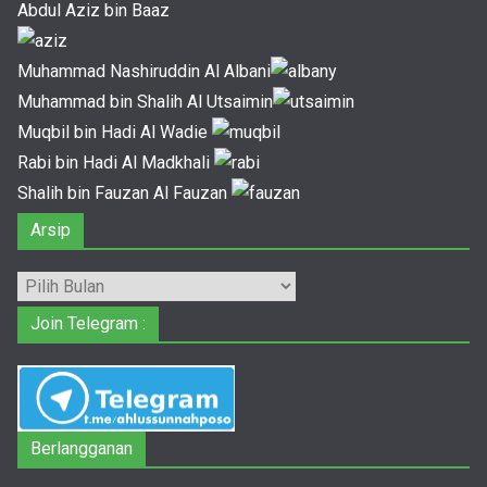
Abdul Aziz bin Baaz
Muhammad Nashiruddin Al Albani
Muhammad bin Shalih Al Utsaimin
Muqbil bin Hadi Al Wadie
Rabi bin Hadi Al Madkhali
Shalih bin Fauzan Al Fauzan
Arsip
Arsip
Join Telegram :
Berlangganan