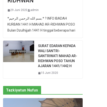
RIDHWAN
29 Juni 2020
admin
*بسم الله الرحمن الرحيم.* ? INFO IBADAH
KURBAN 1441 H MAHAD AR-RIDHWAN POSO
Bulan Dzulhijjah 1441 H tinggal beberapa hari
SURAT EDARAN KEPADA
WALI SANTRI-
SANTRIWATI MAHAD AR-
RIDHWAN POSO TAHUN
AJARAN 1441/1442 H
15 Juni 2020
Tazkiyatun Nufus