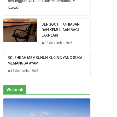
sesungguhnya Rasulullah ﷺ bersabda: لا
تَصحبُ
JENGGOT ITU HIASAN
DAN KEMULIAAN BAGI
LAKI-LAKI
22 September 2025
BOLEHKAH MEMBUNUH KUCING YANG SUKA
MEMANGSA AYAM
15 September 2025
Walimah