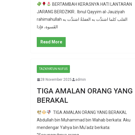
BERTAMBAH KERASNYA HATI LANTARAN
JARANG BERDZIKIR.. Ibnul Qayyim al-Jauziyah
rahimahullah القلب كلما اشتدَّت به الغفلةُ اشتدَّت به
القَسوة، فإذا
Read More
TAZKIYATUN NUFUS
28 November 2025
admin
TIGA AMALAN ORANG YANG
BERAKAL
TIGA AMALAN ORANG YANG BERAKAL
Abdullah bin Muhammad bin Wahab berkata: Aku
mendengar Yahya bin Mu’adz berkata:
“Sesungguhnya orang