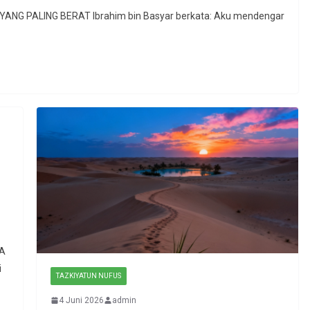
G PALING BERAT Ibrahim bin Basyar berkata: Aku mendengar
A
i
TAZKIYATUN NUFUS
4 Juni 2026
admin