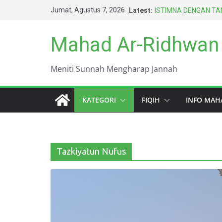
KEWAJIBAN PALING 
Skip
Jumat, Agustus 7, 2026
Latest:
ISTIMNA DENGAN TAN
to
AMARAH BISA MEN
BERTAHUN-TAHUN
content
Mahad Ar-Ridhwan
HARUS BERAGAMA D
TERBAIK UMAT INI (
DUNIA INI KOTOR S
Meniti Sunnah Mengharap Jannah
KATEGORI
FIQIH
INFO MAH
Tazkiyatun Nufus