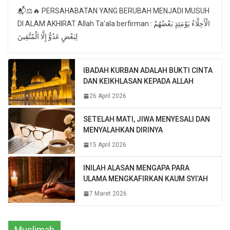
📬⚖🔥 PERSAHABATAN YANG BERUBAH MENJADI MUSUH
DI ALAM AKHIRAT Allah Ta’ala berfirman : الْأَخِلَّاءُ يَوْمَئِذٍ بَعْضُهُمْ
لِبَعْضٍ عَدُوٌّ إِلَّا الْمُتَّقِينَ
IBADAH KURBAN ADALAH BUKTI CINTA
DAN KEIKHLASAN KEPADA ALLAH
26 April 2026
SETELAH MATI, JIWA MENYESALI DAN
MENYALAHKAN DIRINYA
15 April 2026
INILAH ALASAN MENGAPA PARA
ULAMA MENGKAFIRKAN KAUM SYI’AH
7 Maret 2026
Muslimah