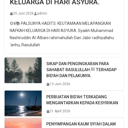
KELUARGA DI HARI ASYURA.
25 Juni 2026
admin
🌻🚦📚 PALSUNYA HADITS KEUTAMAAN MELAPANGKAN
NAFKAH KELUARGA DI HARI ASYURA. Syaikh Muhammad
Nashiruddin Al-Albani rahimahullah Dari Jabir radhiyallahu
‘anhu, Rasulullah
SIKAP DAN PENGINGKARAN PARA
SAHABAT RASULULLAH ﷺ TERHADAP
BID’AH DAN PELAKUNYA.
13 Juni 2026
PERBUATAN BID’AH TERKADANG
MENGANTARKAN KEPADA KESYIRIKAN
21 April 2026
PENYIMPANGAN KAUM SYI’AH DALAM