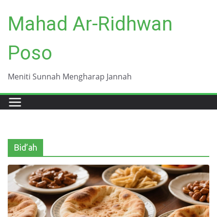
Skip
Mahad Ar-Ridhwan
to
content
Poso
Meniti Sunnah Mengharap Jannah
Bid’ah