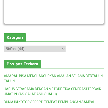
Kategori
K
a
t
Pos-pos Terbaru
e
g
AMARAH BISA MENGHANCURKAN AMALAN SELAMA BERTAHUN-
o
TAHUN
r
HARUS BERAGAMA DENGAN METODE TIGA GENERASI TERBAIK
i
UMAT INI (AS-SALAF ASH-SHALIH)
DUNIA INI KOTOR SEPERTI TEMPAT PEMBUANGAN SAMPAH