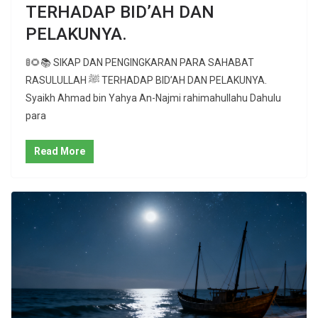
TERHADAP BID’AH DAN
PELAKUNYA.
🚦🌻📚 SIKAP DAN PENGINGKARAN PARA SAHABAT
RASULULLAH ﷺ TERHADAP BID’AH DAN PELAKUNYA.
Syaikh Ahmad bin Yahya An-Najmi rahimahullahu Dahulu
para
Read More