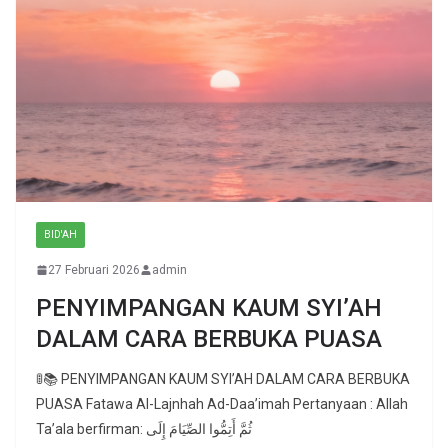
BID'AH
27 Februari 2026
admin
PENYIMPANGAN KAUM SYI’AH
DALAM CARA BERBUKA PUASA
🚦📚 PENYIMPANGAN KAUM SYI’AH DALAM CARA BERBUKA
PUASA Fatawa Al-Lajnhah Ad-Daa’imah Pertanyaan : Allah
Ta’ala berfirman: ثُمَّ أَتِمُّوا الصِّيَامَ إِلَى