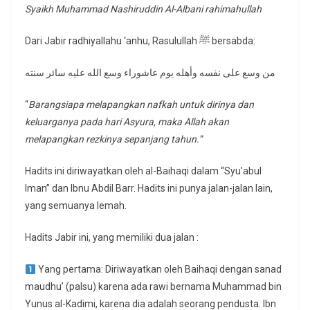
Syaikh Muhammad Nashiruddin Al-Albani rahimahullah
Dari Jabir radhiyallahu ‘anhu, Rasulullah ﷺ bersabda:
من وسع على نفسه وأهله يوم عاشوراء وسع الله عليه سائر سنته
“
Barangsiapa melapangkan nafkah untuk dirinya dan
keluarganya pada hari Asyura, maka Allah akan
melapangkan rezkinya sepanjang tahun.”
Hadits ini diriwayatkan oleh al-Baihaqi dalam “Syu’abul
Iman” dan Ibnu Abdil Barr. Hadits ini punya jalan-jalan lain,
yang semuanya lemah.
Hadits Jabir ini, yang memiliki dua jalan :
Yang pertama: Diriwayatkan oleh Baihaqi dengan sanad
maudhu’ (palsu) karena ada rawi bernama Muhammad bin
Yunus al-Kadimi, karena dia adalah seorang pendusta. Ibn