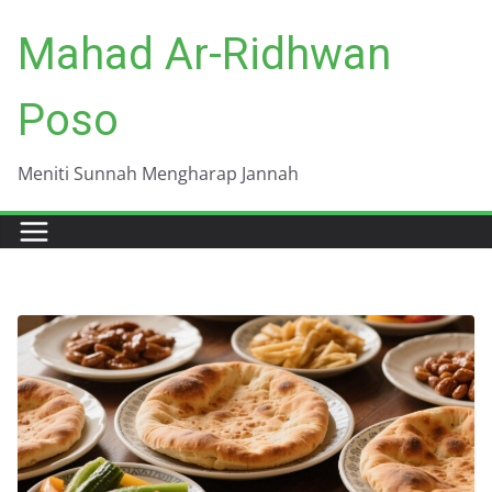
Skip
Mahad Ar-Ridhwan
to
content
Poso
Meniti Sunnah Mengharap Jannah