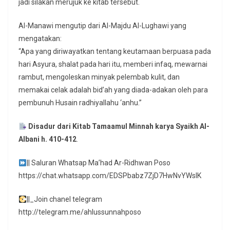
jadi silakan merujuk ke kitab tersebut.
Al-Manawi mengutip dari Al-Majdu Al-Lughawi yang
mengatakan:
“Apa yang diriwayatkan tentang keutamaan berpuasa pada
hari Asyura, shalat pada hari itu, memberi infaq, mewarnai
rambut, mengoleskan minyak pelembab kulit, dan
memakai celak adalah bid’ah yang diada-adakan oleh para
pembunuh Husain radhiyallahu ‘anhu.”
Disadur dari Kitab Tamaamul Minnah karya Syaikh Al-
Albani h. 410-412
.
|| Saluran Whatsap Ma’had Ar-Ridhwan Poso
https://chat.whatsapp.com/EDSPbabz7ZjD7HwNvYWslK
||_Join chanel telegram
http://telegram.me/ahlussunnahposo