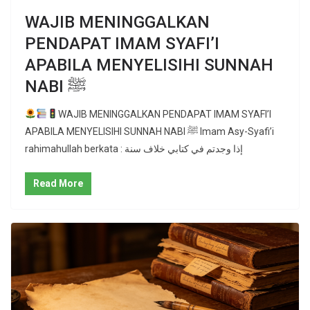
WAJIB MENINGGALKAN
PENDAPAT IMAM SYAFI’I
APABILA MENYELISIHI SUNNAH
NABI ﷺ
WAJIB MENINGGALKAN PENDAPAT IMAM SYAFI’I
APABILA MENYELISIHI SUNNAH NABI ﷺ Imam Asy-Syafi’i
rahimahullah berkata : إذا وجدتم في كتابي خلاف سنة
Read More