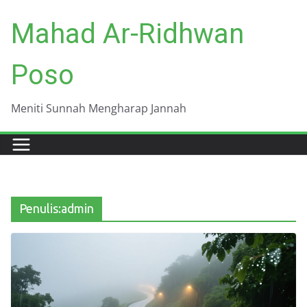
Skip
Mahad Ar-Ridhwan
to
content
Poso
Meniti Sunnah Mengharap Jannah
Penulis:
admin