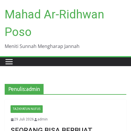
Skip
Mahad Ar-Ridhwan
to
content
Poso
Meniti Sunnah Mengharap Jannah
Penulis:
admin
TAZKIYATUN NUFUS
29 Juli 2026
admin
SEORANG BISA BERBUAT