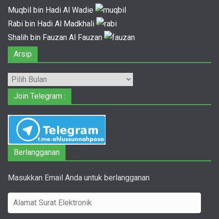
Muqbil bin Hadi Al Wadie
Rabi bin Hadi Al Madkhali
Shalih bin Fauzan Al Fauzan
Arsip
Arsip
Join Telegram :
Berlangganan
Masukkan Email Anda untuk berlangganan
A
l