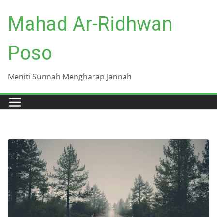
Skip
Mahad Ar-Ridhwan
to
content
Poso
Meniti Sunnah Mengharap Jannah