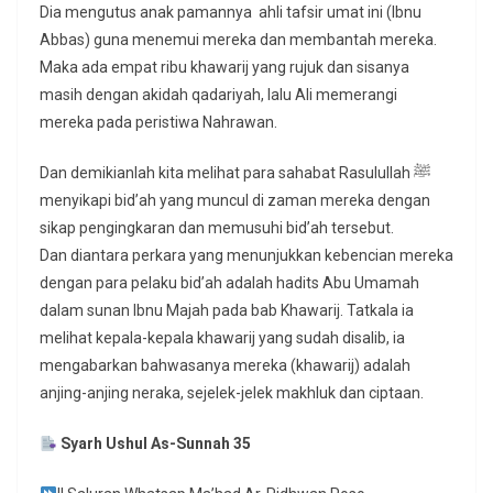
Dia mengutus anak pamannya ahli tafsir umat ini (Ibnu
Abbas) guna menemui mereka dan membantah mereka.
Maka ada empat ribu khawarij yang rujuk dan sisanya
masih dengan akidah qadariyah, lalu Ali memerangi
mereka pada peristiwa Nahrawan.
Dan demikianlah kita melihat para sahabat Rasulullah ﷺ
menyikapi bid’ah yang muncul di zaman mereka dengan
sikap pengingkaran dan memusuhi bid’ah tersebut.
Dan diantara perkara yang menunjukkan kebencian mereka
dengan para pelaku bid’ah adalah hadits Abu Umamah
dalam sunan Ibnu Majah pada bab Khawarij. Tatkala ia
melihat kepala-kepala khawarij yang sudah disalib, ia
mengabarkan bahwasanya mereka (khawarij) adalah
anjing-anjing neraka, sejelek-jelek makhluk dan ciptaan.
Syarh Ushul As-Sunnah 35