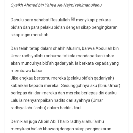
Syaikh Ahmad bin Yahya An-Najmi rahimahullahu
Dahulu para sahabat Rasulullah ﷺ menyikapi perkara
bid’ah dan para pelaku bid’ah dengan sikap pengingkaran
sikap ingin merubah.
Dan telah tetap dalam shahih Muslim, bahwa Abdullah bin
Umar radhiyallahu anhuma tatkala mendapatkan kabar
akan munculnya bid’ah qadariyah, ia berkata kepada yang
membawa kabar :
Jika engkau bertemu mereka (pelaku bid’ah qadariyah)
kabarkan kepada mereka : Sesungguhnya aku (Ibnu Umar)
berlepas diri dari mereka dan mereka berlepas diri dariku.
Lalu ia menyampaikan hadits dari ayahnya (Umar
radhiyallahu ‘anhu) dalam hadits Jibril.
Demikian juga Ali bin Abi Thalib radhiyallahu ‘anhu
menyikapi bid’ah khawarij dengan sikap pengingkaran.