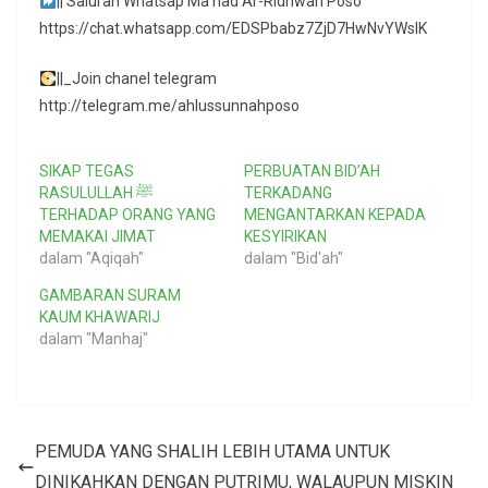
|| Saluran Whatsap Ma’had Ar-Ridhwan Poso
https://chat.whatsapp.com/EDSPbabz7ZjD7HwNvYWslK
||_Join chanel telegram
http://telegram.me/ahlussunnahposo
SIKAP TEGAS
PERBUATAN BID’AH
RASULULLAH ﷺ
TERKADANG
TERHADAP ORANG YANG
MENGANTARKAN KEPADA
MEMAKAI JIMAT
KESYIRIKAN
dalam "Aqiqah"
dalam "Bid'ah"
GAMBARAN SURAM
KAUM KHAWARIJ
dalam "Manhaj"
PEMUDA YANG SHALIH LEBIH UTAMA UNTUK
DINIKAHKAN DENGAN PUTRIMU, WALAUPUN MISKIN