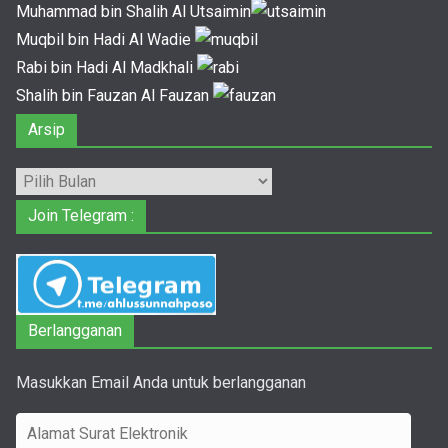
Muhammad bin Shalih Al Utsaimin
Muqbil bin Hadi Al Wadie
Rabi bin Hadi Al Madkhali
Shalih bin Fauzan Al Fauzan
Arsip
Arsip
Join Telegram :
Berlangganan
Masukkan Email Anda untuk berlangganan
A