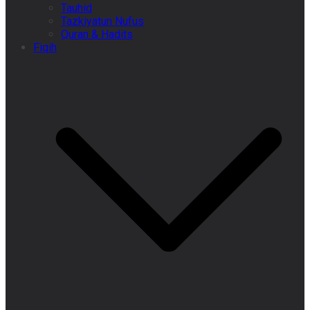
Tauhid
Tazkiyatun Nufus
Quran & Hadits
Fiqih