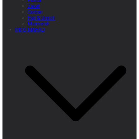
Puasa
Zakat
Qurban
Haji & Umroh
Muamalah
INFO MAHAD