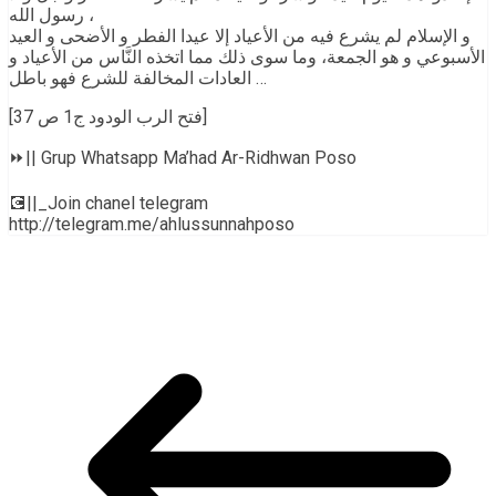
رسول الله ،
و الإسلام لم يشرع فيه من الأعياد إلا عيدا الفطر و الأضحى و العيد
الأسبوعي و هو الجمعة، وما سوى ذلك مما اتخذه النَّاس من الأعياد و
العادات المخالفة للشرع فهو باطل …
[فتح الرب الودود ج1 ص 37]
⏩|| Grup Whatsapp Ma’had Ar-Ridhwan Poso
💽||_Join chanel telegram
http://telegram.me/ahlussunnahposo