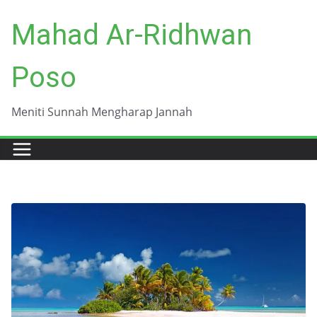
Skip
Mahad Ar-Ridhwan
to
content
Poso
Meniti Sunnah Mengharap Jannah