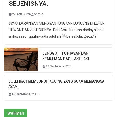
SEJENISNYA.
22 April 2026
admin
🚦📚🌻 LARANGAN MENGGANTUNGKAN LONCENG DI LEHER
HEWAN DAN SEJENISNYA. Dari Abu Hurairah dadhiyallahu
anhu, sesungguhnya Rasulullah ﷺ bersabda: لا تَصحبُ
JENGGOT ITU HIASAN DAN
KEMULIAAN BAGI LAKI-LAKI
22 September 2025
BOLEHKAH MEMBUNUH KUCING YANG SUKA MEMANGSA
AYAM
15 September 2025
Walimah