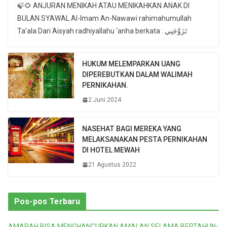
🍃🌻 ANJURAN MENIKAH ATAU MENIKAHKAN ANAK DI
BULAN SYAWAL Al-Imam An-Nawawi rahimahumullah
Ta’ala Dari Aisyah radhiyallahu ‘anha berkata : تَزَوَّجَنِي
HUKUM MELEMPARKAN UANG
DIPEREBUTKAN DALAM WALIMAH
PERNIKAHAN.
2 Juni 2024
NASEHAT BAGI MEREKA YANG
MELAKSANAKAN PESTA PERNIKAHAN
DI HOTEL MEWAH
21 Agustus 2022
Pos-pos Terbaru
AMARAH BISA MENGHANCURKAN AMALAN SELAMA BERTAHUN-