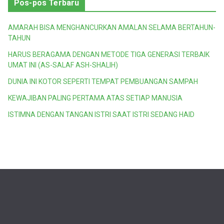
Pos-pos Terbaru
AMARAH BISA MENGHANCURKAN AMALAN SELAMA BERTAHUN-
TAHUN
HARUS BERAGAMA DENGAN METODE TIGA GENERASI TERBAIK
UMAT INI (AS-SALAF ASH-SHALIH)
DUNIA INI KOTOR SEPERTI TEMPAT PEMBUANGAN SAMPAH
KEWAJIBAN PALING PERTAMA ATAS SETIAP MANUSIA
ISTIMNA DENGAN TANGAN ISTRI SAAT ISTRI SEDANG HAID