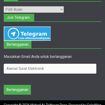
Arsip
Join Telegram :
Berlangganan
Masukkan Email Anda untuk berlangganan
A
l
a
m
Berlangganan
a
t