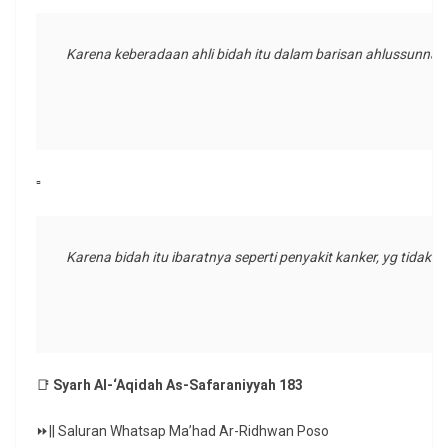
Karena keberadaan ahli bidah itu dalam barisan ahlussunnah
▫️
Karena bidah itu ibaratnya seperti penyakit kanker, yg tidak 
📑
Syarh Al-‘Aqidah As-Safaraniyyah 183
⏩|| Saluran Whatsap Ma’had Ar-Ridhwan Poso