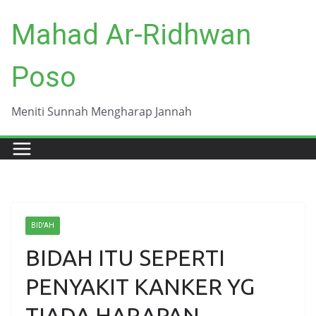
Skip
Mahad Ar-Ridhwan
to
content
Poso
Meniti Sunnah Mengharap Jannah
BID'AH
BIDAH ITU SEPERTI
PENYAKIT KANKER YG
TIADA HARAPAN