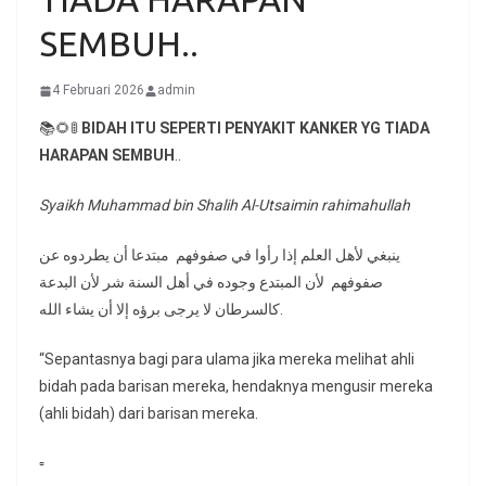
SEMBUH..
4 Februari 2026
admin
📚🌻🚦
BIDAH ITU SEPERTI PENYAKIT KANKER YG TIADA
HARAPAN SEMBUH
..
Syaikh Muhammad bin Shalih Al-Utsaimin rahimahullah
ينبغي لأهل العلم إذا رأوا في صفوفهم مبتدعا أن يطردوه عن
صفوفهم لأن المبتدع وجوده في أهل السنة شر لأن البدعة
كالسرطان لا يرجى برؤه إلا أن يشاء الله.
“Sepantasnya bagi para ulama jika mereka melihat ahli
bidah pada barisan mereka, hendaknya mengusir mereka
(ahli bidah) dari barisan mereka.
▫️