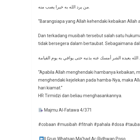
من يرد الله به خيرا يصب منه.
“Barangsiapa yang Allah kehendaki kebaikan Alla
Dan terkadang musibah tersebut salah satu hukum
“Apabila Allah menghendaki hambanya kebaikan, ma
menghendaki kejelekan pada hamba-Nya, maka All
hari kiamat.”
HR Tirmidzi dan beliau menghasankannya.
Majmu Al-Fatawa 4/371
#cobaan #musibah #fitnah #pahala #dosa #tauba
|| Grup Whatsap Ma’had Ar-Ridhwan Poso