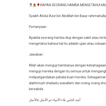
KAPAN SEORANG HAMBA MENGETAHUI KAL
Syaikh Abdul Aziz bin Abdillah bin Baaz rahimahull
Pertanyaan :
Apabila seorang hamba diuji dengan sakit atau ter
mengetahui bahwa hal itu adalah ujian atau cobaan
Jawaban :
Allah akan menguji hambanya dengan kebahagiaan 
menguji mereka dengan itu semua untuk mengangk
melipatgandakan pahala buat mereka. Sebagaimana 
alaihimush shalaatu wasallam dan orang-orang sho
bersabda :
أشد الناس بلاء الأنبياء ثم الأمثل فالأمثل