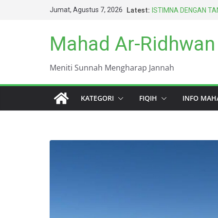
Skip
Jumat, Agustus 7, 2026
Latest:
ISTIMNA DENGAN TAN
to
AMARAH BISA MEN
BERTAHUN-TAHUN
content
Mahad Ar-Ridhwan
HARUS BERAGAMA D
TERBAIK UMAT INI (
DUNIA INI KOTOR S
Meniti Sunnah Mengharap Jannah
KEWAJIBAN PALING 
KATEGORI
FIQIH
INFO MAH