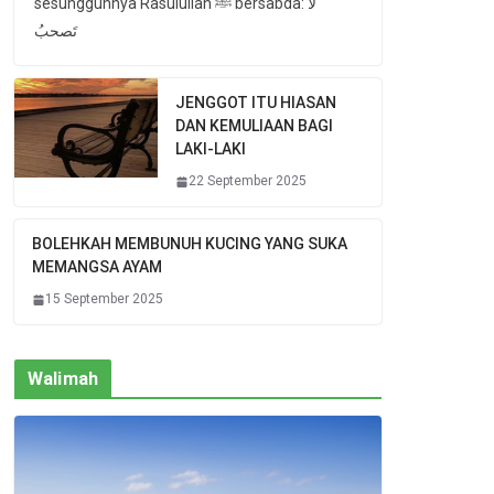
sesungguhnya Rasulullah ﷺ bersabda: لا
تَصحبُ
JENGGOT ITU HIASAN
DAN KEMULIAAN BAGI
LAKI-LAKI
22 September 2025
BOLEHKAH MEMBUNUH KUCING YANG SUKA
MEMANGSA AYAM
15 September 2025
Walimah