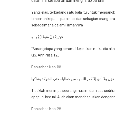
dalam hal kesabaran dan mengharap pahala.
Yang jelas, terkadang satu bala itu untuk mengan
timpakan kepada para nabi dan sebagian orang-ora
sebagaimana dalam FirmanNya :
مَنْ يَعْمَلْ سُوءًا يُجْزَ بِهِ.
“Barangsiapa yang beramal kejelekan maka dia akan
QS. Ann-Nisa 123.
Dan sabda Nabi ﷺ :
Tidaklah menimpa seorang muslim dari rasa sedih, r
apapun, kecuali Allah akan menghapuskan denganny
Dan sabda Nabi ﷺ: