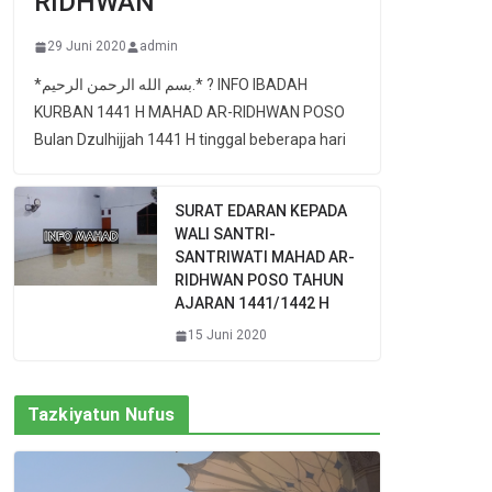
RIDHWAN
29 Juni 2020
admin
*بسم الله الرحمن الرحيم.* ? INFO IBADAH
KURBAN 1441 H MAHAD AR-RIDHWAN POSO
Bulan Dzulhijjah 1441 H tinggal beberapa hari
SURAT EDARAN KEPADA
WALI SANTRI-
SANTRIWATI MAHAD AR-
RIDHWAN POSO TAHUN
AJARAN 1441/1442 H
15 Juni 2020
Tazkiyatun Nufus