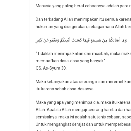
Manusia yang paling berat cobaannya adalah para n
Dan terkadang Allah menimpakan itu semua karena
hukuman yang disegerakan, sebagaimana Allah ber
وَمَا أَصَابَكُمْ مِنْ مُصِيبَةٍ فَبِمَا كَسَبَتْ أَيْدِيكُمْ وَيَعْفُو عَنْ كَثِيرٍ
“Tidaklah menimpa kalian dari musibah, maka maka 
memaafkan dosa-dosa yang banyak.”
QS. As-Syura 30.
Maka kebanyakan atas seorang insan meremehkan 
itu karena sebab dosa-dosanya.
Maka yang apa yang menimpa dia, maka itu karena
Allah. Apabila Allah menguji seorang hamba dari 
semisalnya, maka ini adalah satu jenis cobaan, sepe
Untuk mengangkat derajat dan untuk memperbesar 