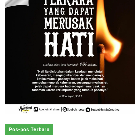
g
o
r
i
Pos-pos Terbaru