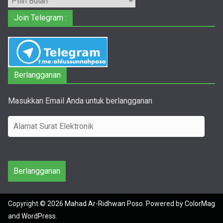
Arsip
Join Telegram :
Berlangganan
Masukkan Email Anda untuk berlangganan
A
l
a
m
Berlangganan
a
t
Copyright © 2026
Mahad Ar-Ridhwan Poso
. Powered by
ColorMag
S
and
WordPress
.
u