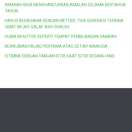
AMARAH BISA MENGHANCURKAN AMALAN SELAMA BERTAHUN-
TAHUN
HARUS BERAGAMA DENGAN METODE TIGA GENERASI TERBAIK
UMAT INI (AS-SALAF ASH-SHALIH)
DUNIA INI KOTOR SEPERTI TEMPAT PEMBUANGAN SAMPAH
KEWAJIBAN PALING PERTAMA ATAS SETIAP MANUSIA
ISTIMNA DENGAN TANGAN ISTRI SAAT ISTRI SEDANG HAID