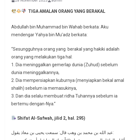
28 November 2025
admin
TIGA AMALAN ORANG YANG BERAKAL
Abdullah bin Muhammad bin Wahab berkata: Aku
mendengar Yahya bin Mu’adz berkata:
“Sesungguhnya orang yang berakal yang hakiki adalah
orang yang melakukan tiga hal:
1. Dia meninggalkan gemerlap dunia (Zuhud) sebelum
dunia meninggalkannya,
2. Dia mempersiapkan kuburnya (menyiapkan bekal amal
shalih) sebelum ia memasukinya,
3. Dan dia selalu membuat ridha Tuhannya sebelum ia
bertemu dengan-Nya.”
Shifat Al-Safwah, jilid 2, hal. 295)
عبد الله بن محمد بن وهب قال: سمعت يحيى بن معاذ يقول: