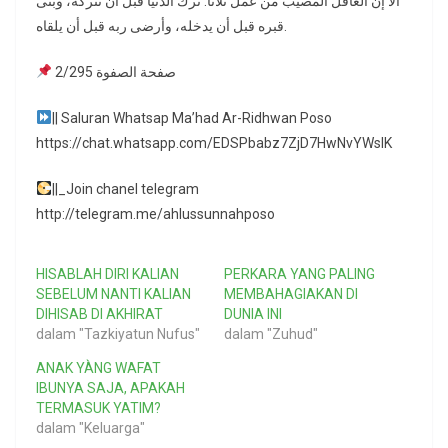
ألا إن العاقل المصيب من عمل ثلاثاً: ترك الدنيا قبل أن تتركه، وبنى
قبره قبل أن يدخله، وأرضى ربه قبل أن يلقاه.
صفحة الصفوة 2/295
|| Saluran Whatsap Ma’had Ar-Ridhwan Poso
https://chat.whatsapp.com/EDSPbabz7ZjD7HwNvYWslK
||_Join chanel telegram
http://telegram.me/ahlussunnahposo
HISABLAH DIRI KALIAN
PERKARA YANG PALING
SEBELUM NANTI KALIAN
MEMBAHAGIAKAN DI
DIHISAB DI AKHIRAT
DUNIA INI
dalam "Tazkiyatun Nufus"
dalam "Zuhud"
ANAK YÀNG WAFAT
IBUNYA SAJA, APAKAH
TERMASUK YATIM?
dalam "Keluarga"