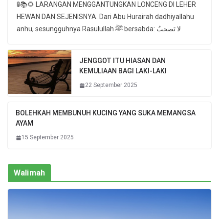
🚦📚🌻 LARANGAN MENGGANTUNGKAN LONCENG DI LEHER
HEWAN DAN SEJENISNYA. Dari Abu Hurairah dadhiyallahu
anhu, sesungguhnya Rasulullah ﷺ bersabda: لا تَصحبُ
JENGGOT ITU HIASAN DAN
KEMULIAAN BAGI LAKI-LAKI
22 September 2025
BOLEHKAH MEMBUNUH KUCING YANG SUKA MEMANGSA
AYAM
15 September 2025
Walimah