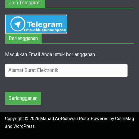
Join Telegram :
Berlangganan
Masukkan Email Anda untuk berlangganan
A
l
a
m
Berlangganan
a
t
Copyright © 2026
Mahad Ar-Ridhwan Poso
. Powered by
ColorMag
S
and
WordPress
.
u
r