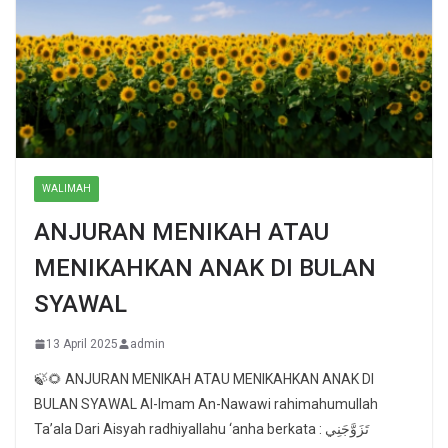
WALIMAH
ANJURAN MENIKAH ATAU
MENIKAHKAN ANAK DI BULAN
SYAWAL
13 April 2025
admin
🍃🌻 ANJURAN MENIKAH ATAU MENIKAHKAN ANAK DI
BULAN SYAWAL Al-Imam An-Nawawi rahimahumullah
Ta’ala Dari Aisyah radhiyallahu ‘anha berkata : تَزَوَّجَنِي