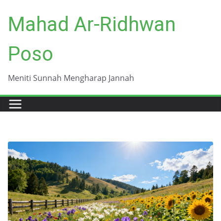
Skip
Mahad Ar-Ridhwan
to
content
Poso
Meniti Sunnah Mengharap Jannah