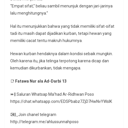
“Empat sifat,” beliau sambil menunjuk dengan jari-jarinya
lalu menghitungnya.”
Hal itu menunjukkan bahwa yang tidak memiliki sifat-sifat
tadi itu masih dapat dijadikan kurban, tetapi hewan yang
memiliki cacat tentu makruh hukumnya.
Hewan kurban hendaknya dalam kondisi sebaik mungkin.
Oleh karena itu, jika telinga terpotong karena dicap dan
kemudian dikurbankan, tidak mengapa.
📑
Fatawa Nur ala Ad-Darbi 13
⏩|| Saluran Whatsap Ma’had Ar-Ridhwan Poso
https://chat.whatsapp.com/EDSPbabz7ZjD7HwNvYWslK
💽||_Join chanel telegram
http://telegram.me/ahlussunnahposo