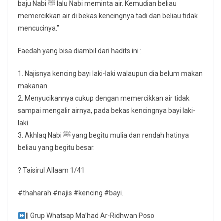
baju Nabi ﷺ lalu Nabi meminta air. Kemudian beliau
memercikkan air di bekas kencingnya tadi dan beliau tidak
mencucinya.”
Faedah yang bisa diambil dari hadits ini :
1. Najisnya kencing bayi laki-laki walaupun dia belum makan
makanan.
2. Menyucikannya cukup dengan memercikkan air tidak
sampai mengalir airnya, pada bekas kencingnya bayi laki-
laki.
3. Akhlaq Nabi ﷺ yang begitu mulia dan rendah hatinya
beliau yang begitu besar.
? Taisirul Allaam 1/41
#thaharah #najis #kencing #bayi.
|| Grup Whatsap Ma’had Ar-Ridhwan Poso