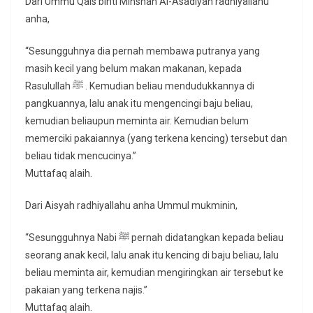
Dari Ummu Qais binti Mihshan Al-Asadiyah radhiyallahu
anha,
“Sesungguhnya dia pernah membawa putranya yang
masih kecil yang belum makan makanan, kepada
Rasulullah ﷺ . Kemudian beliau mendudukkannya di
pangkuannya, lalu anak itu mengencingi baju beliau,
kemudian beliaupun meminta air. Kemudian belum
memerciki pakaiannya (yang terkena kencing) tersebut dan
beliau tidak mencucinya.”
Muttafaq alaih.
Dari Aisyah radhiyallahu anha Ummul mukminin,
“Sesungguhnya Nabi ﷺ pernah didatangkan kepada beliau
seorang anak kecil, lalu anak itu kencing di baju beliau, lalu
beliau meminta air, kemudian mengiringkan air tersebut ke
pakaian yang terkena najis.”
Muttafaq alaih.