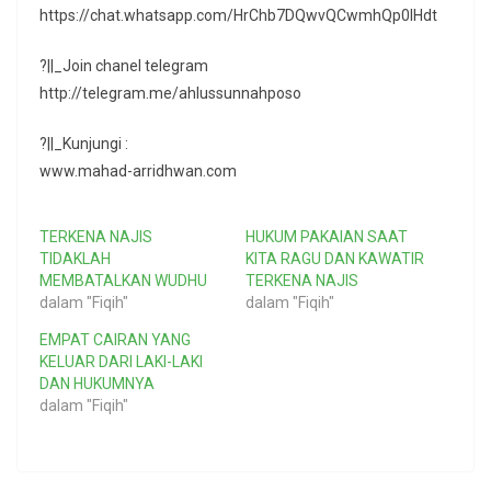
https://chat.whatsapp.com/HrChb7DQwvQCwmhQp0lHdt
?||_Join chanel telegram
http://telegram.me/ahlussunnahposo
?||_Kunjungi :
www.mahad-arridhwan.com
TERKENA NAJIS
HUKUM PAKAIAN SAAT
TIDAKLAH
KITA RAGU DAN KAWATIR
MEMBATALKAN WUDHU
TERKENA NAJIS
dalam "Fiqih"
dalam "Fiqih"
EMPAT CAIRAN YANG
KELUAR DARI LAKI-LAKI
DAN HUKUMNYA
dalam "Fiqih"