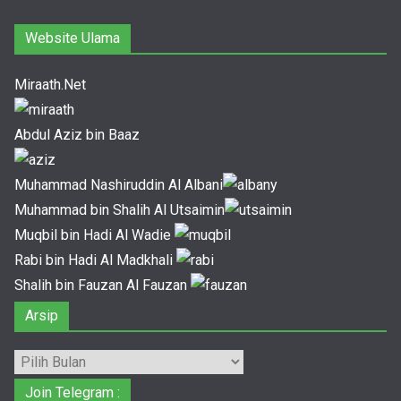
Website Ulama
Miraath.Net
Abdul Aziz bin Baaz
Muhammad Nashiruddin Al Albani
Muhammad bin Shalih Al Utsaimin
Muqbil bin Hadi Al Wadie
Rabi bin Hadi Al Madkhali
Shalih bin Fauzan Al Fauzan
Arsip
Arsip
Join Telegram :