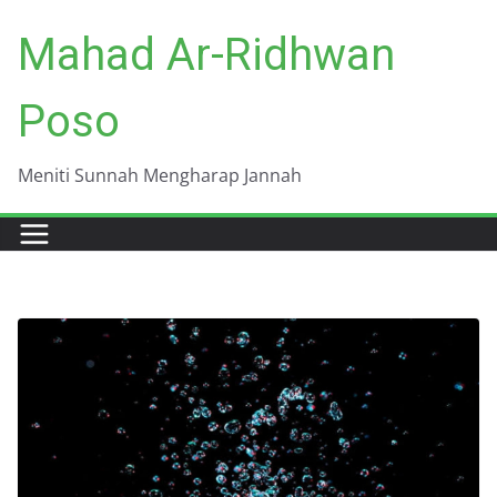
Skip
Mahad Ar-Ridhwan
to
content
Poso
Meniti Sunnah Mengharap Jannah