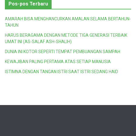
Pos-pos Terbaru
AMARAH BISA MENGHANCURKAN AMALAN SELAMA BERTAHUN-
TAHUN
HARUS BERAGAMA DENGAN METODE TIGA GENERASI TERBAIK
UMAT INI (AS-SALAF ASH-SHALIH)
DUNIA INI KOTOR SEPERTI TEMPAT PEMBUANGAN SAMPAH
KEWAJIBAN PALING PERTAMA ATAS SETIAP MANUSIA
ISTIMNA DENGAN TANGAN ISTRI SAAT ISTRI SEDANG HAID