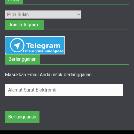
Arsip
Join Telegram :
Berlangganan
Masukkan Email Anda untuk berlangganan
A
l
a
m
Berlangganan
a
t