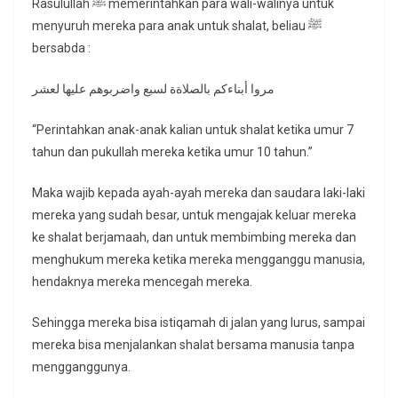
Rasulullah ﷺ memerintahkan para wali-walinya untuk
menyuruh mereka para anak untuk shalat, beliau ﷺ
bersabda :
مروا أبناءكم بالصلاةة لسبع واضربوهم عليها لعشر
“Perintahkan anak-anak kalian untuk shalat ketika umur 7
tahun dan pukullah mereka ketika umur 10 tahun.”
Maka wajib kepada ayah-ayah mereka dan saudara laki-laki
mereka yang sudah besar, untuk mengajak keluar mereka
ke shalat berjamaah, dan untuk membimbing mereka dan
menghukum mereka ketika mereka mengganggu manusia,
hendaknya mereka mencegah mereka.
Sehingga mereka bisa istiqamah di jalan yang lurus, sampai
mereka bisa menjalankan shalat bersama manusia tanpa
mengganggunya.