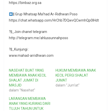
https://binbaz.org.sa
|| Grup Whatsap Ma’had Ar-Ridhwan Poso
https://chat.whatsapp.com/HrChb7DQwvQCwmhQp0lHdt
?||_Join chanel telegram
http://telegram.me/ahlussunnahposo
?||_Kunjungi :
www.mahad-arridhwan.com
NASEHAT BUAT YANG
HUKUM MEMBAWA ANAK
MEMBAWA ANAK KECIL
KECIL PERGI SHALAT
SHALAT JUMAT DI
JUMAT
MASJID
dalam "Jum'at"
dalam "Nasehat"
LARANGAN MEMBAWA
ANAK YANG KURANG DARI
TUJUH TAHUN UNTUK