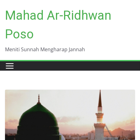
Skip
Mahad Ar-Ridhwan
to
content
Poso
Meniti Sunnah Mengharap Jannah