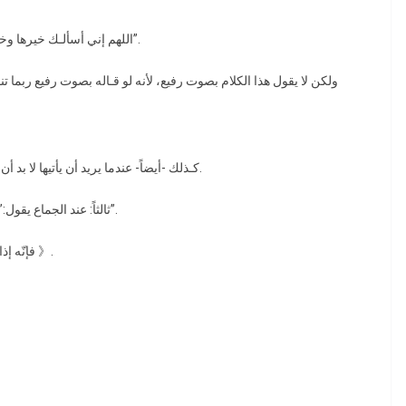
” اللهم إني أسألـك خيرها وخير ما جبلتها علـيه، وأعوذ بك من شرها وشر ما جبلتها عليه”.
كـذلك -أيضاً- عندما يريد أن يأتيها لا بد أن يداعبها ويباشرها حتى تصل إلى ما وصل إليه هو من الشهوة.
ثالثاً: عند الجماع يقول:” بسم الله، اللهم جنبنا الشيطان وجنب الشيطان ما رزقتنا”.
↫ فإنّه إذا قال ذلك وقدّر الله بينهما ولــداً لـم يضـرّه الشـيطان أبـداً 》.