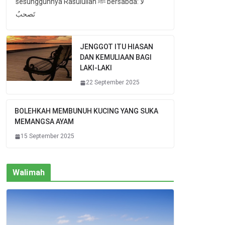
sesungguhnya Rasulullah ﷺ bersabda: لا
تَصحبُ
JENGGOT ITU HIASAN
DAN KEMULIAAN BAGI
LAKI-LAKI
22 September 2025
BOLEHKAH MEMBUNUH KUCING YANG SUKA
MEMANGSA AYAM
15 September 2025
Walimah