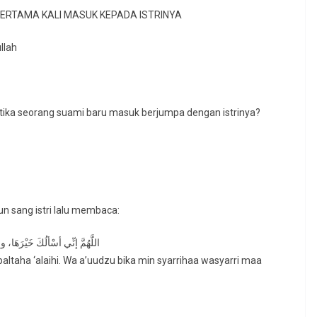
ERTAMA KALI MASUK KEPADA ISTRINYA
llah
mana tuntunan sesuai sunnah dari Nabi ﷺ, ketika seorang suami baru masuk berjumpa dengan istrinya?
 sang istri lalu membaca:
اللَّهُمَّ إنِّي أسْألُكَ خَيْرَهَا، وخ
altaha ‘alaihi. Wa a’uudzu bika min syarrihaa wasyarri maa