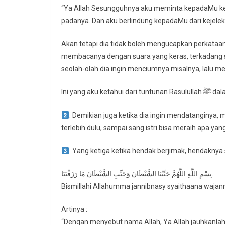
“Ya Allah Sesungguhnya aku meminta kepadaMu ke
padanya. Dan aku berlindung kepadaMu dari kejele
Akan tetapi dia tidak boleh mengucapkan perkataan
membacanya dengan suara yang keras, terkadang sa
seolah-olah dia ingin menciumnya misalnya, lalu m
Ini yang aku ket
. Demikian juga ketika dia ingin mendatangin
terlebih dulu, sampai sang istri bisa meraih apa yan
. Yang ketiga ketika hendak berjimak, hendakny
بِسْمِ اللَّهِ اللَّهُمَّ جَنِّبْنَا الشَّيْطَانَ وَجَنِّبِ الشَّيْطَانَ مَا رَزَقْتَنَا‏.
Bismillahi Allahumma jannibnasy syaithaana wajan
Artinya :
“Dengan menyebut nama Allah, Ya Allah jauhkanlah 