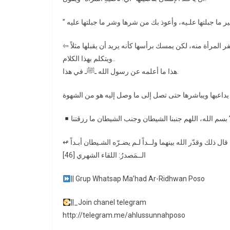
⇦ ولكن لا يقول هذا الكلام بصوت رفيع، لأنه لو قـاله بصوت رفيع ربما تنفر المرأة منه، لكن يمسك برأسها كأنه يريد أن يقبلها مثلاً
ويتكلم بهذا الكلام..
هذا ما أعلمه عن رسول الله ـﷺـ في هذا.
|| Grup Whatsap Ma’had Ar-Ridhwan Poso
||_Join chanel telegram
http://telegram.me/ahlussunnahposo