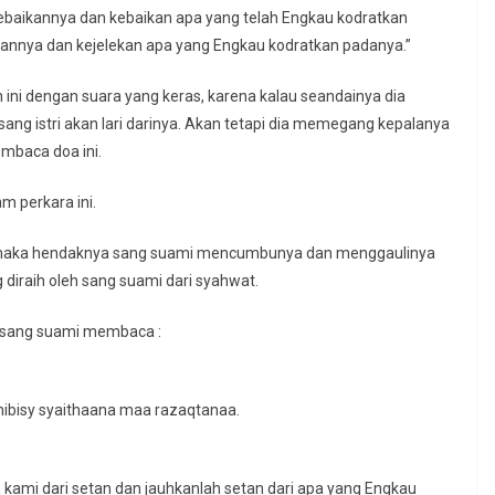
baikannya dan kebaikan apa yang telah Engkau kodratkan
kannya dan kejelekan apa yang Engkau kodratkan padanya.”
 ini dengan suara yang keras, karena kalau seandainya dia
ng istri akan lari darinya. Akan tetapi dia memegang kepalanya
embaca doa ini.
ahui dari tuntunan Rasulullah ﷺ dalam perkara ini.
ya, maka hendaknya sang suami mencumbunya dan menggaulinya
g diraih oleh sang suami dari syahwat.
a sang suami membaca :
nibisy syaithaana maa razaqtanaa.
kami dari setan dan jauhkanlah setan dari apa yang Engkau