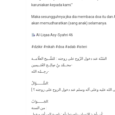
karuniakan kepada kami.”
Maka sesungguhnya jika dia membaca doa itu dan A
akan memudharatkan (sang anak) selamanya.
Al-Liqaa Asy-Syahri 46
#dzikir #nikah #doa #adab #isteri
السُنّة عند دخول الزّوج على زوجته :: للشَّــيخ العلّامــة
محــمّّد بنُِ صِالِــح العُثــيمين-
رحِــمُه الله-
السُّــــــؤَالُ:
الجَــــــوَابُ:
من السنة :
أن يأخـذ الإنسان بناصيتها -أي: ناصيةِ المرأة- ويقول: