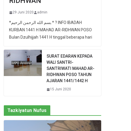
RIDHWAN
29 Juni 2020
admin
*بسم الله الرحمن الرحيم.* ? INFO IBADAH
KURBAN 1441 H MAHAD AR-RIDHWAN POSO
Bulan Dzulhijjah 1441 H tinggal beberapa hari
SURAT EDARAN KEPADA
WALI SANTRI-
SANTRIWATI MAHAD AR-
RIDHWAN POSO TAHUN
AJARAN 1441/1442 H
15 Juni 2020
Tazkiyatun Nufus