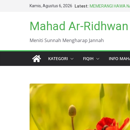
Skip
Kamis, Agustus 6, 2026
Latest:
MEMERANGI HAWA NA
to
BERAT
HARUS BERAGAMA D
content
Mahad Ar-Ridhwan
TERBAIK UMAT INI (
DUNIA INI KOTOR S
KEWAJIBAN PALING 
Meniti Sunnah Mengharap Jannah
ISTIMNA DENGAN TAN
KATEGORI
FIQIH
INFO MAH