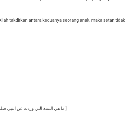
llah takdirkan antara keduanya seorang anak, maka setan tidak
[ ما هي السنة التي وردت عن النبي صلى الله عليه وعلى آله وسلم عند دخول الزوج على زوجته ؟ ]