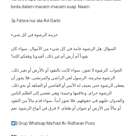
beda dalam macam-macam suap. Naam.
Fatwa nur ala Ad-Darbi
حرمة الرشوة في كل شيء
السؤال: هل الرشوة عامة في كل شيء من الأموال، سواء كان
نقوداً أم أرض أم غير ذلك، أفيدونا وفقكم الله؟
الجواب: الرشوة لا تجوز، سواء كانت بالنقود أو بالأرض أو بغير ذلك،
الرشوة محرمة، الرسول لعن الراشي والمرتشي، فلا يجوز أن
يعطى الرشوة حتى يحيف له الأمير أو القاضي أو الشاهد أو نحو ذلك،
الرشوة حرام، وعاقبتها وخيمة؛ وهي تفضي إلى الظلم الناس
والعدوان عليهم في حقوقهم، فلا تجوز أبداً، سواء قدم مالاً من النقود
أو مالاً من الأرض أو حيوان أو طعام، لا فرق في أنواع الرشوة. نعم.
.
|| Grup Whatsap Ma’had Ar-Ridhwan Poso