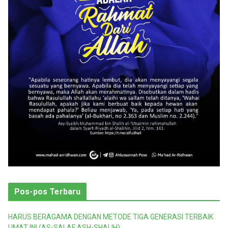
r
i
Pos-pos Terbaru
HARUS BERAGAMA DENGAN METODE TIGA GENERASI TERBAIK
UMAT INI (AS-SALAF ASH-SHALIH)