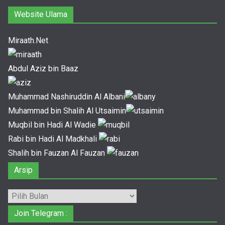
Website Ulama
Miraath.Net
Abdul Aziz bin Baaz
Muhammad Nashiruddin Al Albani
Muhammad bin Shalih Al Utsaimin
Muqbil bin Hadi Al Wadie
Rabi bin Hadi Al Madkhali
Shalih bin Fauzan Al Fauzan
Arsip
Arsip
Join Telegram :