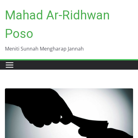
Skip
Mahad Ar-Ridhwan
to
content
Poso
Meniti Sunnah Mengharap Jannah