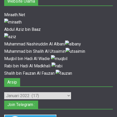
Website Ulama
Miraath.Net
Abdul Aziz bin Baaz
Muhammad Nashiruddin Al Albani
Muhammad bin Shalih Al Utsaimin
Muqbil bin Hadi Al Wadie
Rabi bin Hadi Al Madkhali
Shalih bin Fauzan Al Fauzan
Arsip
Arsip
Join Telegram :