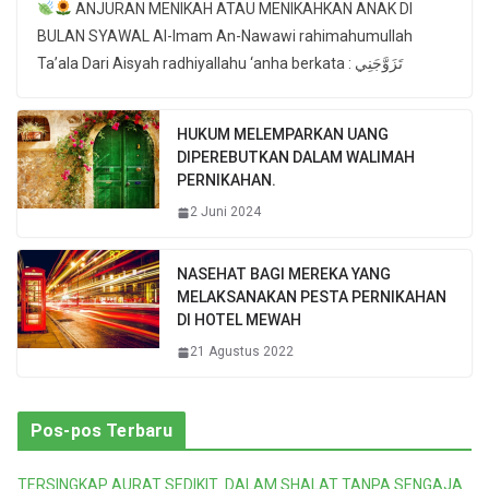
ANJURAN MENIKAH ATAU MENIKAHKAN ANAK DI
BULAN SYAWAL Al-Imam An-Nawawi rahimahumullah
Ta’ala Dari Aisyah radhiyallahu ‘anha berkata : تَزَوَّجَنِي
HUKUM MELEMPARKAN UANG
DIPEREBUTKAN DALAM WALIMAH
PERNIKAHAN.
2 Juni 2024
NASEHAT BAGI MEREKA YANG
MELAKSANAKAN PESTA PERNIKAHAN
DI HOTEL MEWAH
21 Agustus 2022
Pos-pos Terbaru
TERSINGKAP AURAT SEDIKIT DALAM SHALAT TANPA SENGAJA