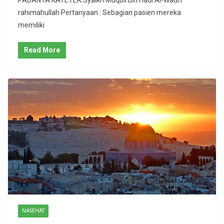
PADANYA KATETER Syaikh Muqbil bin Hadi Al-Wadi’i
rahimahullah Pertanyaan : Sebagian pasien mereka
memiliki
Read More
NASEHAT