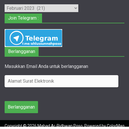
Arsip
Join Telegram :
Berlangganan
Masukkan Email Anda untuk berlangganan
A
l
a
m
Berlangganan
a
t
Copyright © 2026
Mahad Ar-Ridhwan Poso
. Powered by
ColorMag
S