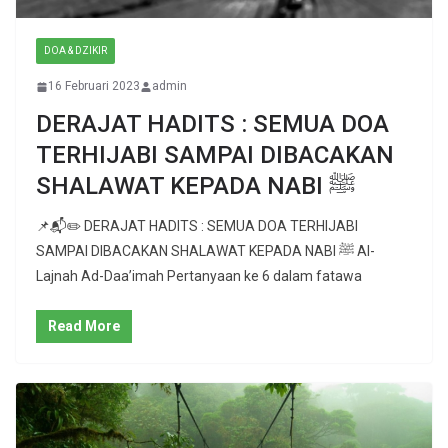
DOA & DZIKIR
16 Februari 2023
admin
DERAJAT HADITS : SEMUA DOA
TERHIJABI SAMPAI DIBACAKAN
SHALAWAT KEPADA NABI ﷺ
📌📬✏️ DERAJAT HADITS : SEMUA DOA TERHIJABI
SAMPAI DIBACAKAN SHALAWAT KEPADA NABI ﷺ Al-
Lajnah Ad-Daa’imah Pertanyaan ke 6 dalam fatawa
Read More