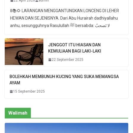
22 April 2026
admin
🚦📚🌻 LARANGAN MENGGANTUNGKAN LONCENG DI LEHER
HEWAN DAN SEJENISNYA. Dari Abu Hurairah dadhiyallahu
anhu, sesungguhnya Rasulullah ﷺ bersabda: لا تَصحبُ
JENGGOT ITU HIASAN DAN
KEMULIAAN BAGI LAKI-LAKI
22 September 2025
BOLEHKAH MEMBUNUH KUCING YANG SUKA MEMANGSA
AYAM
15 September 2025
Walimah