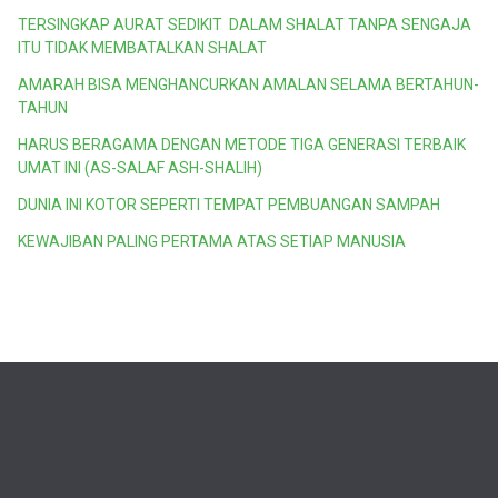
TERSINGKAP AURAT SEDIKIT DALAM SHALAT TANPA SENGAJA
ITU TIDAK MEMBATALKAN SHALAT
AMARAH BISA MENGHANCURKAN AMALAN SELAMA BERTAHUN-
TAHUN
HARUS BERAGAMA DENGAN METODE TIGA GENERASI TERBAIK
UMAT INI (AS-SALAF ASH-SHALIH)
DUNIA INI KOTOR SEPERTI TEMPAT PEMBUANGAN SAMPAH
KEWAJIBAN PALING PERTAMA ATAS SETIAP MANUSIA