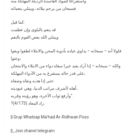
واستفراغا للمواد الفاسدة الرديئة المهلكة منه.
فسبحان من يرحم ببلائه، ويبتلي بنعمائه.
كما قيل:
قد ينعم بالبلوى وإن عظمت
ويبتلي الله بعض القوم بالنعم
فلولا أنه – سبحانه – يداوي عباده بأدوية المحن والابتلاء لطغوا وبغوا
وعتوا،
والله – سبحانه – إذا أراد بعبد خيرا سقاه دواء من الابتلاء والامتحان
على قدر حاله يستفرغ به من الأدواء المهلكة،
حتى إذا هذبه ونقاه وصفاه:
أهله لأشرف مراتب الدنيا، وهي عبوديته،
وأرفع ثواب الآخرة، وهو رؤيته وقربه”.
?زاد المعاد (4/173).
|| Grup Whatsap Ma’had Ar-Ridhwan Poso
||_Join chanel telegram