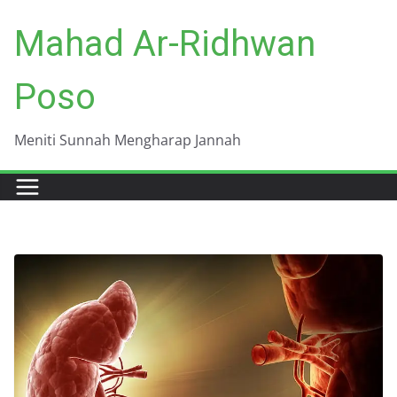
Skip
Mahad Ar-Ridhwan
to
content
Poso
Meniti Sunnah Mengharap Jannah