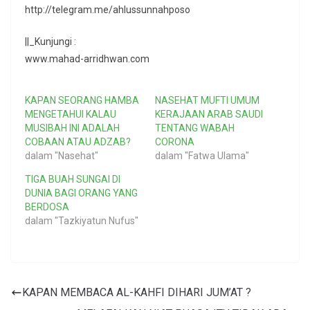
http://telegram.me/ahlussunnahposo
||_Kunjungi :
www.mahad-arridhwan.com
KAPAN SEORANG HAMBA
NASEHAT MUFTI UMUM
MENGETAHUI KALAU
KERAJAAN ARAB SAUDI
MUSIBAH INI ADALAH
TENTANG WABAH
COBAAN ATAU ADZAB?
CORONA
dalam "Nasehat"
dalam "Fatwa Ulama"
TIGA BUAH SUNGAI DI
DUNIA BAGI ORANG YANG
BERDOSA
dalam "Tazkiyatun Nufus"
KAPAN MEMBACA AL-KAHFI DIHARI JUM’AT ?