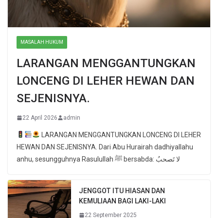
MASALAH HUKUM
LARANGAN MENGGANTUNGKAN
LONCENG DI LEHER HEWAN DAN
SEJENISNYA.
22 April 2026
admin
LARANGAN MENGGANTUNGKAN LONCENG DI LEHER
HEWAN DAN SEJENISNYA. Dari Abu Hurairah dadhiyallahu
anhu, sesungguhnya Rasulullah ﷺ bersabda: لا تَصحبُ
JENGGOT ITU HIASAN DAN
KEMULIAAN BAGI LAKI-LAKI
22 September 2025