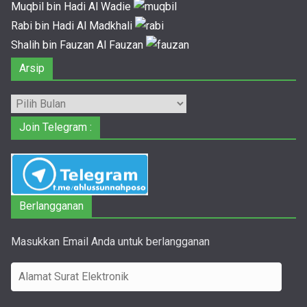
Muqbil bin Hadi Al Wadie
Rabi bin Hadi Al Madkhali
Shalih bin Fauzan Al Fauzan
Arsip
Arsip
Join Telegram :
Berlangganan
Masukkan Email Anda untuk berlangganan
A
l