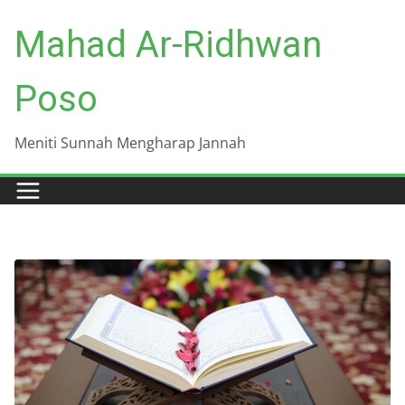
Skip
Mahad Ar-Ridhwan
to
content
Poso
Meniti Sunnah Mengharap Jannah