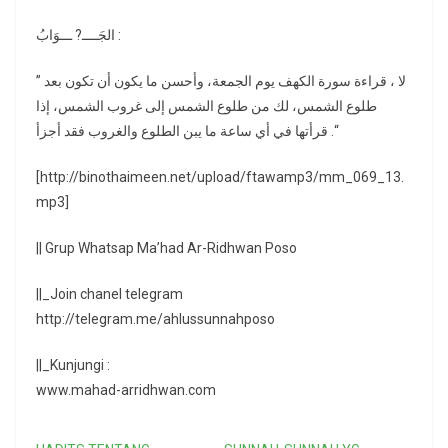
الجَــــ? ـــوَابُ :
” لا ، قراءة سورة الكهف يوم الجمعة، وأحسن ما يكون أن تكون بعد
طلوع الشمس، لك من طلوع الشمس إلى غروب الشمس، إذا
قرأتها في أي ساعة ما يبن الطلوع والغروب فقد أجزأ .“
[http://binothaimeen.net/upload/ftawamp3/mm_069_13.
mp3]
|| Grup Whatsap Ma’had Ar-Ridhwan Poso
||_Join chanel telegram
http://telegram.me/ahlussunnahposo
||_Kunjungi :
www.mahad-arridhwan.com