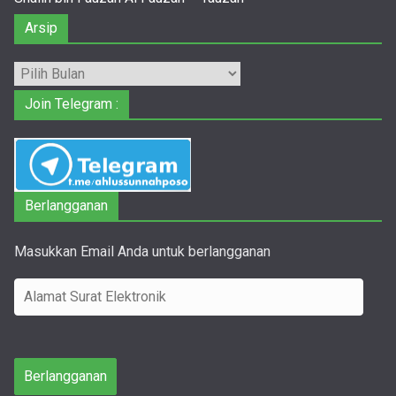
Arsip
Arsip
Join Telegram :
Berlangganan
Masukkan Email Anda untuk berlangganan
A
l
a
m
Berlangganan
a