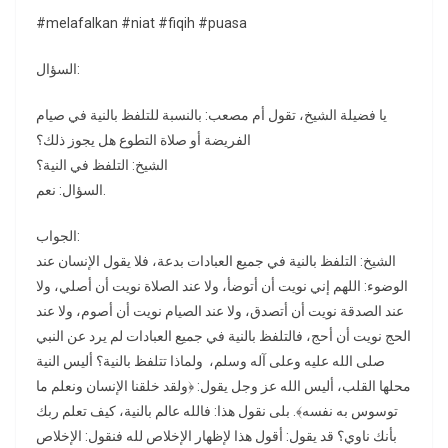
#melafalkan #niat #fiqih #puasa
السؤال:
يا فضيلة الشيخ، تقول أم مصعب: بالنسبة للتلفظ بالنية في صيام
الفريضة أو صلاة التطوع هل يجوز ذلك؟
الشيخ: التلفظ في النية؟
السؤال: نعم.
الجواب:
الشيخ: التلفظ بالنية في جميع العبادات بدعة، فلا يقول الإنسان عند
الوضوء: اللهم إني نويت أن أتوضأ، ولا عند الصلاة نويت أن أصلي، ولا
عند الصدقة نويت أن أتصدق، ولا عند الصيام نويت أن أصوم، ولا عند
الحج نويت أن أحج، فالتلفظ بالنية في جميع العبادات لم يرد عن النبي
صلى الله عليه وعلى آله وسلم، ولماذا تتلفظ بالنية؟ أليس النية
محلها القلب، أليس الله عز وجل يقول: ﴿ولقد خلقنا الإنسان ونعلم ما
توسوس به نفسه﴾. بلى نقول هذا: فالله عالم بالنية، كيف تعلم ربك
بأنك ناوي؟ قد يقول: أقول هذا لإظهار الإخلاص لله فنقول: الإخلاص