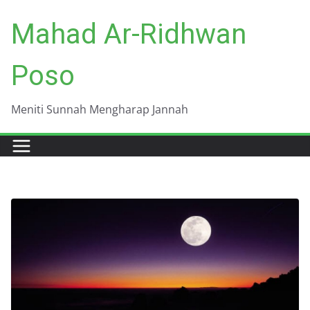
Skip
Mahad Ar-Ridhwan
to
content
Poso
Meniti Sunnah Mengharap Jannah