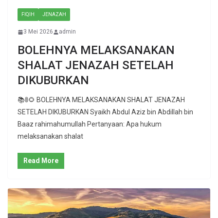
FIQIH
JENAZAH
3 Mei 2026
admin
BOLEHNYA MELAKSANAKAN
SHALAT JENAZAH SETELAH
DIKUBURKAN
📚🚦🌻 BOLEHNYA MELAKSANAKAN SHALAT JENAZAH
SETELAH DIKUBURKAN Syaikh Abdul Aziz bin Abdillah bin
Baaz rahimahumullah Pertanyaan: Apa hukum
melaksanakan shalat
Read More