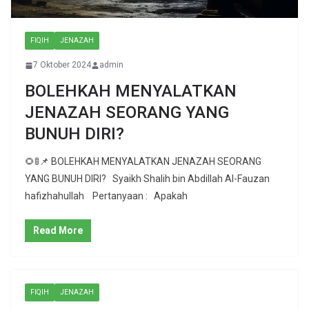
FIQIH
JENAZAH
7 Oktober 2024
admin
BOLEHKAH MENYALATKAN
JENAZAH SEORANG YANG
BUNUH DIRI?
🌻🚦📌 BOLEHKAH MENYALATKAN JENAZAH SEORANG
YANG BUNUH DIRI? Syaikh Shalih bin Abdillah Al-Fauzan
hafizhahullah Pertanyaan : Apakah
Read More
FIQIH
JENAZAH