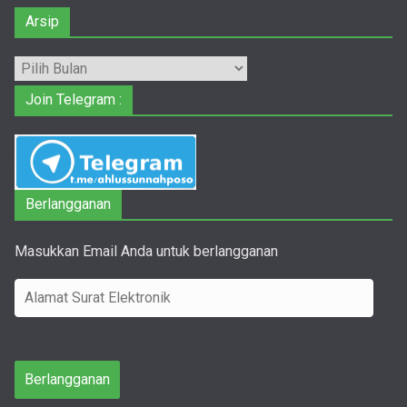
Arsip
Arsip
Join Telegram :
Berlangganan
Masukkan Email Anda untuk berlangganan
A
l
a
m
Berlangganan
a