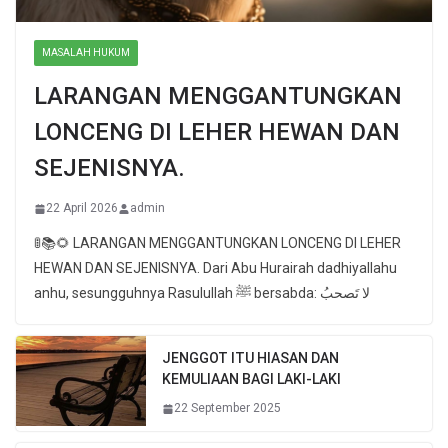
MASALAH HUKUM
LARANGAN MENGGANTUNGKAN
LONCENG DI LEHER HEWAN DAN
SEJENISNYA.
22 April 2026
admin
🚦📚🌻 LARANGAN MENGGANTUNGKAN LONCENG DI LEHER
HEWAN DAN SEJENISNYA. Dari Abu Hurairah dadhiyallahu
anhu, sesungguhnya Rasulullah ﷺ bersabda: لا تَصحبُ
JENGGOT ITU HIASAN DAN
KEMULIAAN BAGI LAKI-LAKI
22 September 2025