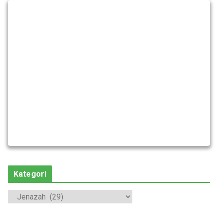
Kategori
K
a