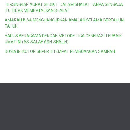
TERSINGKAP AURAT SEDIKIT DALAM SHALAT TANPA SENGAJA
ITU TIDAK MEMBATALKAN SHALAT
AMARAH BISA MENGHANCURKAN AMALAN SELAMA BERTAHUN-
TAHUN
HARUS BERAGAMA DENGAN METODE TIGA GENERASI TERBAIK
UMAT INI (AS-SALAF ASH-SHALIH)
DUNIA INI KOTOR SEPERTI TEMPAT PEMBUANGAN SAMPAH