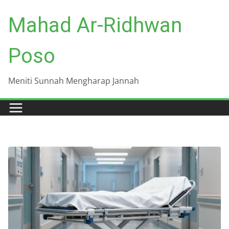
Skip
Mahad Ar-Ridhwan
to
content
Poso
Meniti Sunnah Mengharap Jannah