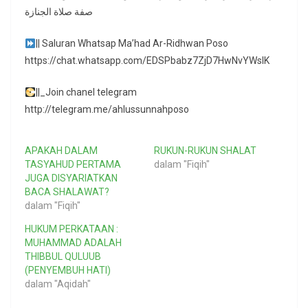
صفة صلاة الجنازة
|| Saluran Whatsap Ma’had Ar-Ridhwan Poso
https://chat.whatsapp.com/EDSPbabz7ZjD7HwNvYWslK
||_Join chanel telegram
http://telegram.me/ahlussunnahposo
APAKAH DALAM
RUKUN-RUKUN SHALAT
TASYAHUD PERTAMA
dalam "Fiqih"
JUGA DISYARIATKAN
BACA SHALAWAT?
dalam "Fiqih"
HUKUM PERKATAAN :
MUHAMMAD ADALAH
THIBBUL QULUUB
(PENYEMBUH HATI)
dalam "Aqidah"