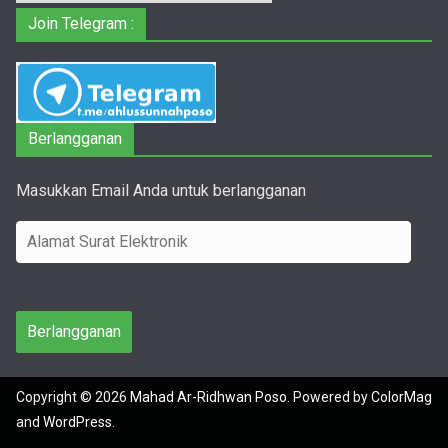
Join Telegram :
Berlangganan
Masukkan Email Anda untuk berlangganan
A
l
a
m
Berlangganan
a
t
Copyright © 2026
Mahad Ar-Ridhwan Poso
. Powered by
ColorMag
S
and
WordPress
.
u