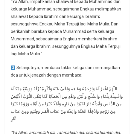
“Ya Allah, limpahkanlah shalawat kepada Muhammad dan
keluarga Muhammad, sebagaimana Engkau melimpahkan
shalawat kepada Ibrahim dan keluarga Ibrahim;
sesungguhnya Engkau Maha Terpuji lagi Maha Mulia. Dan
berikanlah barakah kepada Muhammad serta keluarga
Muhammad, sebagaimana Engkau memberkahi Ibrahim
dan keluarga Ibrahim; sesungguhnya Engkau Maha Terpuji
lagi Maha Mulia.”
Selanjutnya, membaca takbir ketiga dan memanjatkan
doa untuk jenazah dengan membaca:
اللّهُمَّ اغْفِرْ لَهُ وَارْحَمْهُ وَعَافِهِ وَاعْفُ عَنْهُ وَاَكْرِمْ نُزُلَهُ وَوَسِّعْ مَدْخَلَهُ
وَاغْسِلْهُ بِلْمَاءِ وَالشَّلْجِ وَالْبَرْدِ وَنَقِّهِ مِنَ الْخَطَايَا كَمَا يُنَقَّى الثَّوْبُ الْاَبْيَضُ
مِنَ الدَّ نَسِ وَاَبْدِلْهُ دَارً اخَيْرًا مِنْ دَارِهِ وَاَهْلًا خَيْرًا مِنْ اَهْلِهِ وَزَوْجًا خَيْرًا
مِنْ زَوْجِهِ وَادْخِلْهُ الجَنَّةَ وَاعِذْهُ مِنْ عَدَابِ الْقَبرِ وَفِتْنَتِهِ وَمِنْ عَذَابِ
النَّارِ
“Ya Allah, ampunilah dia, rahmatilah dia, selamatkanlah dia,