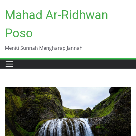
Skip
Mahad Ar-Ridhwan
to
content
Poso
Meniti Sunnah Mengharap Jannah