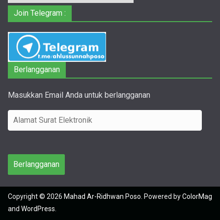
Join Telegram :
Berlangganan
Masukkan Email Anda untuk berlangganan
A
l
a
m
Berlangganan
a
t
Copyright © 2026
Mahad Ar-Ridhwan Poso
. Powered by
ColorMag
S
and
WordPress
.
u