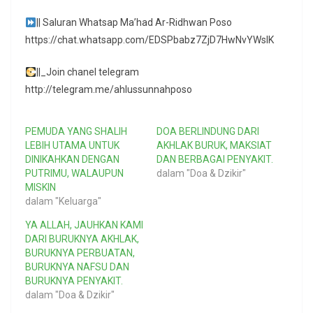
|| Saluran Whatsap Ma’had Ar-Ridhwan Poso
https://chat.whatsapp.com/EDSPbabz7ZjD7HwNvYWslK
||_Join chanel telegram
http://telegram.me/ahlussunnahposo
PEMUDA YANG SHALIH
DOA BERLINDUNG DARI
LEBIH UTAMA UNTUK
AKHLAK BURUK, MAKSIAT
DINIKAHKAN DENGAN
DAN BERBAGAI PENYAKIT.
PUTRIMU, WALAUPUN
dalam "Doa & Dzikir"
MISKIN
dalam "Keluarga"
YA ALLAH, JAUHKAN KAMI
DARI BURUKNYA AKHLAK,
BURUKNYA PERBUATAN,
BURUKNYA NAFSU DAN
BURUKNYA PENYAKIT.
dalam "Doa & Dzikir"