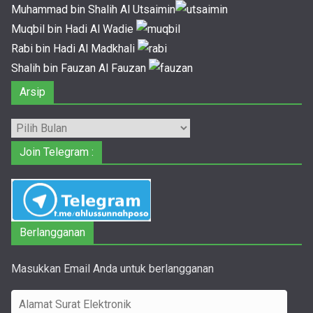
Muhammad bin Shalih Al Utsaimin
Muqbil bin Hadi Al Wadie
Rabi bin Hadi Al Madkhali
Shalih bin Fauzan Al Fauzan
Arsip
Arsip
Join Telegram :
Berlangganan
Masukkan Email Anda untuk berlangganan
A