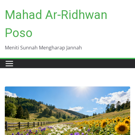
Skip
Mahad Ar-Ridhwan
to
content
Poso
Meniti Sunnah Mengharap Jannah