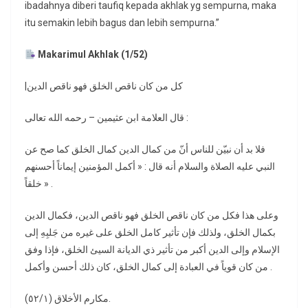
ibadahnya diberi taufiq kepada akhlak yg sempurna, maka
itu semakin lebih bagus dan lebih sempurna.”
Makarimul Akhlak (1/52)
|كل من كان ناقص الخلق فهو ناقص الدين
قال العلامة ابن عثيمين – رحمه الله تعالى :
فلا بد أن نبيّن للناس أنّ من كمال الدين كمال الخلق كما صح عن
النبي عليه الصلاة والسلام أنه قال : « أكمل المؤمنين إيماناً أحسنهم
خلقاً » .
وعلى هذا فكل من كان ناقص الخلق فهو ناقص الدين، فكمال الدين
بكمال الخلق، ولذلك فإن تأثير كامل الخلق على غيره من جَلبِهِ إلى
الإسلام وإلى الدين أكبر من تأثير ذي الديانة السيئ الخلق، فإذا وفق
من كان قوياً في العبادة إلى كمال الخلق، كان ذلك أحسن وأكمل .
مكارم الأخلاق (٥٢/١).