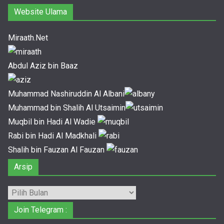
Website Ulama
Miraath.Net
Abdul Aziz bin Baaz
Muhammad Nashiruddin Al Albani
Muhammad bin Shalih Al Utsaimin
Muqbil bin Hadi Al Wadie
Rabi bin Hadi Al Madkhali
Shalih bin Fauzan Al Fauzan
Arsip
Arsip
Join Telegram :