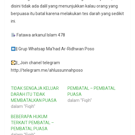
disini tidak ada dalil yang menunjukkan kalau orang yang
berpuasa itu batal karena melakukan tes darah yang sedikit
ini.
Fatawa arkanul Islam 478
|| Grup Whatsap Ma’had Ar-Ridhwan Poso
||_Join chanel telegram
http://telegram.me/ahlussunnahposo
TIDAK SENGAJA KELUAR
PEMBATAL – PEMBATAL
DARAH ITU TIDAK
PUASA
MEMBATALKAN PUASA
dalam "Fiqih"
dalam "Fiqih"
BEBERAPA HUKUM
TERKAIT PEMBATAL –
PEMBATAL PUASA
dalam "Fiqih"