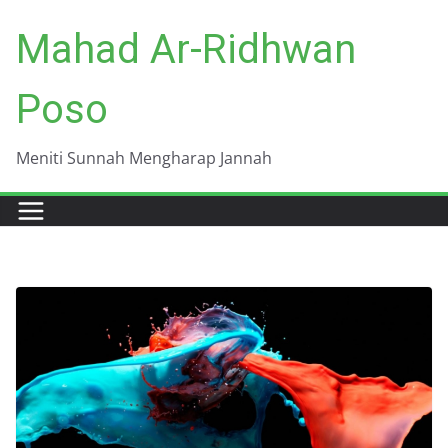
Skip
Mahad Ar-Ridhwan
to
content
Poso
Meniti Sunnah Mengharap Jannah