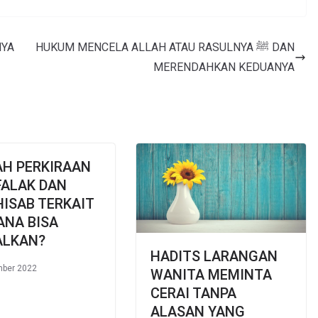
NYA
HUKUM MENCELA ALLAH ATAU RASULNYA ﷺ DAN
MERENDAHKAN KEDUANYA
AH PERKIRAAN
FALAK DAN
HISAB TERKAIT
ANA BISA
ALKAN?
HADITS LARANGAN
mber 2022
WANITA MEMINTA
CERAI TANPA
ALASAN YANG