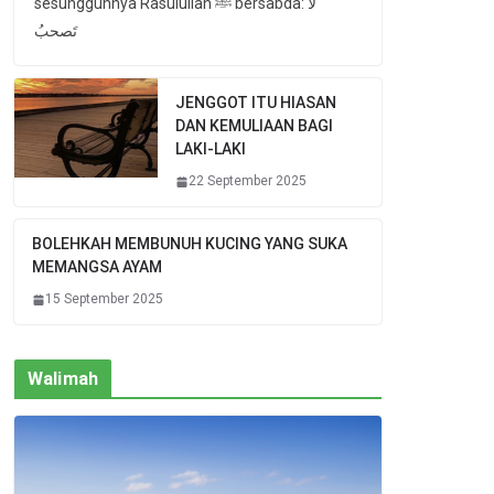
sesungguhnya Rasulullah ﷺ bersabda: لا
تَصحبُ
JENGGOT ITU HIASAN
DAN KEMULIAAN BAGI
LAKI-LAKI
22 September 2025
BOLEHKAH MEMBUNUH KUCING YANG SUKA
MEMANGSA AYAM
15 September 2025
Walimah