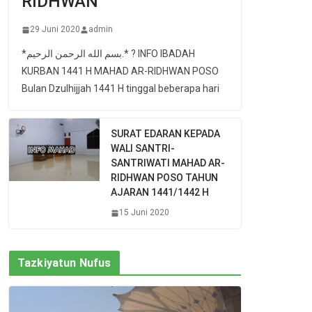
RIDHWAN
29 Juni 2020
admin
*بسم الله الرحمن الرحيم.* ? INFO IBADAH
KURBAN 1441 H MAHAD AR-RIDHWAN POSO
Bulan Dzulhijjah 1441 H tinggal beberapa hari
SURAT EDARAN KEPADA
WALI SANTRI-
SANTRIWATI MAHAD AR-
RIDHWAN POSO TAHUN
AJARAN 1441/1442 H
15 Juni 2020
Tazkiyatun Nufus