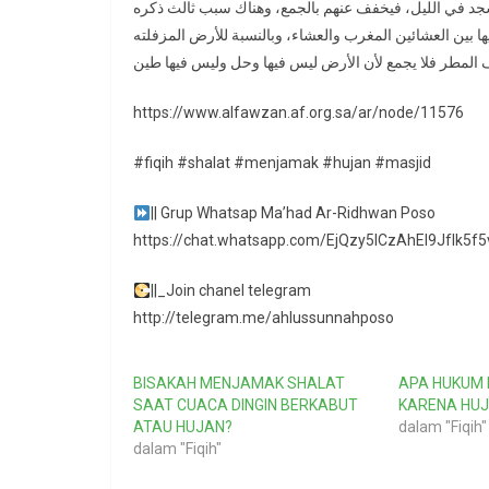
سجد في الليل، فيخفف عنهم بالجمع، وهناك سبب ثالث ذكره
فيها بين العشائين المغرب والعشاء، وبالنسبة للأرض المزفلته
https://www.alfawzan.af.org.sa/ar/node/11576
#fiqih #shalat #menjamak #hujan #masjid
|| Grup Whatsap Ma’had Ar-Ridhwan Poso
https://chat.whatsapp.com/EjQzy5ICzAhEl9JfIk5f5
||_Join chanel telegram
http://telegram.me/ahlussunnahposo
BISAKAH MENJAMAK SHALAT
APA HUKUM
SAAT CUACA DINGIN BERKABUT
KARENA HU
ATAU HUJAN?
dalam "Fiqih"
dalam "Fiqih"