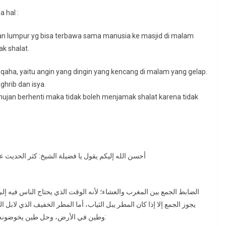
 hal :
dan lumpur yg bisa terbawa sama manusia ke masjid di malam
k shalat.
uqaha, yaitu angin yang dingin yang kencang di malam yang gelap.
hrib dan isya.
 hujan berhenti maka tidak boleh menjamak shalat karena tidak
أحسن الله إليكم يقول يا فضيلة الشيخ: كثر الحديث 
الضابط الجمع بين المغرب والعشاء؛ لأنه الوقت الذي يحتاج الناس فيه إلى 
يجوز الجمع إلا إذا كان المطر يبل الثياب، أما المطر الخفيف الذي لابل 
وطين في الأرض، وحل طين يخوضونه إلى المسجد فهنا يشرع الجمع، فسبب الجمع هو أحد أمرين: