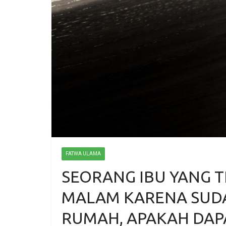
FATWA ULAMA
SEORANG IBU YANG 
MALAM KARENA SUD
RUMAH, APAKAH DAP