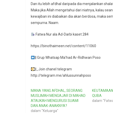
Dan itu lebih afdhal daripada dia menjalankan shala
Maka jika Allah mengetahui dari niatnya, kalau sean
kewajiban ini diabaikan dia akan berdosa, maka s
sempurna. Naam.
Fatwa Nur ala Ad-Darbi kaset 284
https://binothaimeen.net/content/11060
|| Grup Whatsap Ma’had Ar-Ridhwan Poso
||_Join chanel telegram
http://telegram.me/ahlussunnahposo
MANA YANG AFDHAL, SEORANG
KEUTAMAAN 
MUSLIMAH MENGAJAR DI MAHAD
QUBA
ATAUKAH MENGURUSI SUAMI
dalam "Fatw
DAN ANAK-ANAKNYA?
dalam "Keluarga"