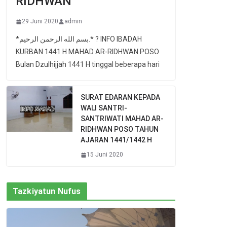
RIDHWAN
29 Juni 2020
admin
*بسم الله الرحمن الرحيم.* ? INFO IBADAH
KURBAN 1441 H MAHAD AR-RIDHWAN POSO
Bulan Dzulhijjah 1441 H tinggal beberapa hari
SURAT EDARAN KEPADA
WALI SANTRI-
SANTRIWATI MAHAD AR-
RIDHWAN POSO TAHUN
AJARAN 1441/1442 H
15 Juni 2020
Tazkiyatun Nufus