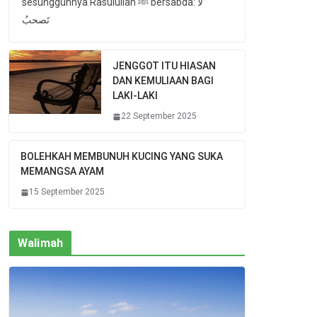
sesungguhnya Rasulullah ﷺ bersabda: لا
تَصحبُ
JENGGOT ITU HIASAN
DAN KEMULIAAN BAGI
LAKI-LAKI
22 September 2025
BOLEHKAH MEMBUNUH KUCING YANG SUKA
MEMANGSA AYAM
15 September 2025
Walimah