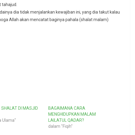
t tahajud.
dainya dia tidak menjalankan kewajiban ini, yang dia takut kalau
emoga Allah akan mencatat baginya pahala (shalat malam)
SHALAT DI MASJID
BAGAIMANA CARA
MENGHIDUPKAN MALAM
a Ulama"
LAILATUL QADAR?
dalam "Fiqih"