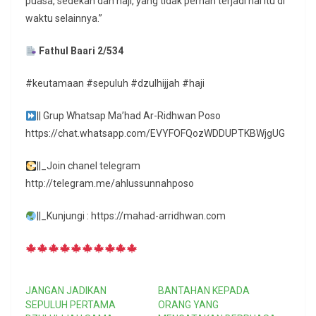
puasa, sedekah dan haji, yang tidak pernah terjadi hal itu di
waktu selainnya.”
Fathul Baari 2/534
#keutamaan #sepuluh #dzulhijjah #haji
|| Grup Whatsap Ma’had Ar-Ridhwan Poso
https://chat.whatsapp.com/EVYFOFQozWDDUPTKBWjgUG
||_Join chanel telegram
http://telegram.me/ahlussunnahposo
||_Kunjungi : https://mahad-arridhwan.com
JANGAN JADIKAN
BANTAHAN KEPADA
SEPULUH PERTAMA
ORANG YANG