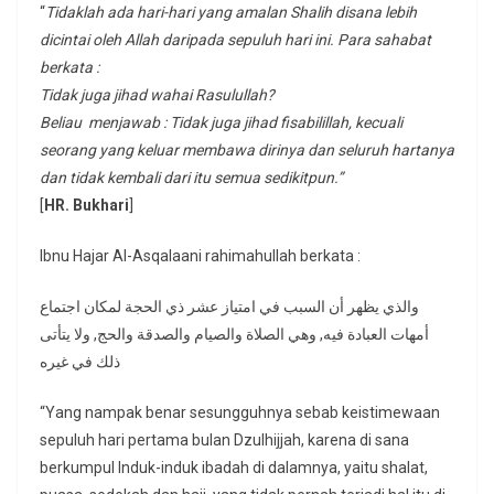
“
Tidaklah ada hari-hari yang amalan Shalih disana lebih
dicintai oleh Allah daripada sepuluh hari ini. Para sahabat
berkata :
Tidak juga jihad wahai Rasulullah?
Beliau menjawab : Tidak juga jihad fisabilillah, kecuali
seorang yang keluar membawa dirinya dan seluruh hartanya
dan tidak kembali dari itu semua sedikitpun.”
[
HR. Bukhari
]
Ibnu Hajar Al-Asqalaani rahimahullah berkata :
والذي يظهر أن السبب في امتياز عشر ذي الحجة لمكان اجتماع
أمهات العبادة فيه, وهي الصلاة والصيام والصدقة والحج, ولا يتأتى
ذلك في غيره
“Yang nampak benar sesungguhnya sebab keistimewaan
sepuluh hari pertama bulan Dzulhijjah, karena di sana
berkumpul Induk-induk ibadah di dalamnya, yaitu shalat,