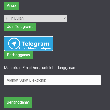
Arsip
Arsip
Join Telegram :
Berlangganan
Masukkan Email Anda untuk berlangganan
A
l
a
m
Berlangganan
a