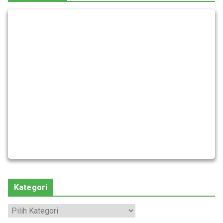
Kategori
K
a