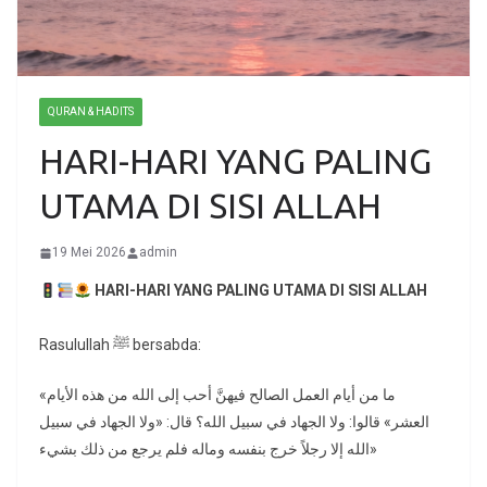
QURAN & HADITS
HARI-HARI YANG PALING
UTAMA DI SISI ALLAH
19 Mei 2026
admin
HARI-HARI YANG PALING UTAMA DI SISI ALLAH
Rasulullah ﷺ bersabda:
«ما من أيام العمل الصالح فيهنَّ أحب إلى الله من هذه الأيام
العشر» قالوا: ولا الجهاد في سبيل الله؟ قال: «ولا الجهاد في سبيل
الله إلا رجلاً خرج بنفسه وماله فلم يرجع من ذلك بشيء»