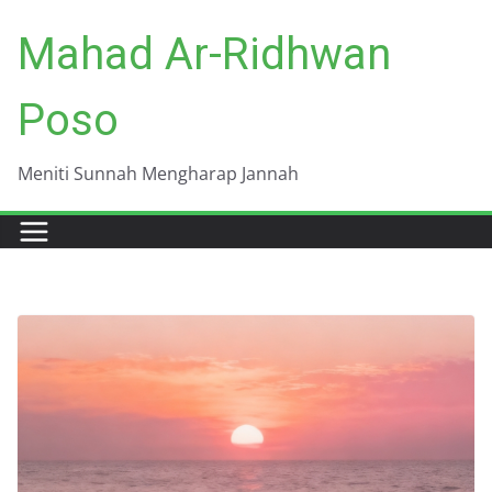
Skip
Mahad Ar-Ridhwan
to
content
Poso
Meniti Sunnah Mengharap Jannah