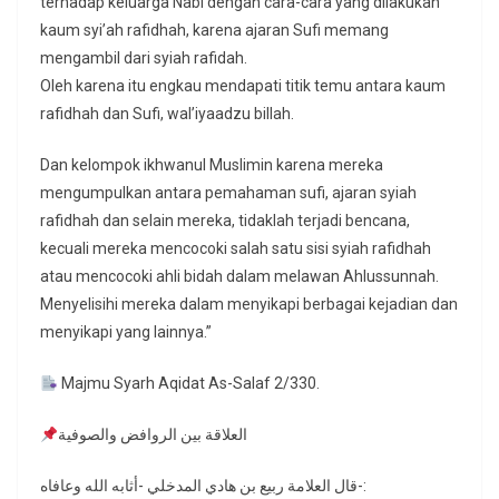
terhadap keluarga Nabi dengan cara-cara yang dilakukan
kaum syi’ah rafidhah, karena ajaran Sufi memang
mengambil dari syiah rafidah.
Oleh karena itu engkau mendapati titik temu antara kaum
rafidhah dan Sufi, wal’iyaadzu billah.
Dan kelompok ikhwanul Muslimin karena mereka
mengumpulkan antara pemahaman sufi, ajaran syiah
rafidhah dan selain mereka, tidaklah terjadi bencana,
kecuali mereka mencocoki salah satu sisi syiah rafidhah
atau mencocoki ahli bidah dalam melawan Ahlussunnah.
Menyelisihi mereka dalam menyikapi berbagai kejadian dan
menyikapi yang lainnya.”
Majmu Syarh Aqidat As-Salaf 2/330.
العلاقة بين الروافض والصوفية
قال العلامة ربيع بن هادي المدخلي -أثابه الله وعافاه-: