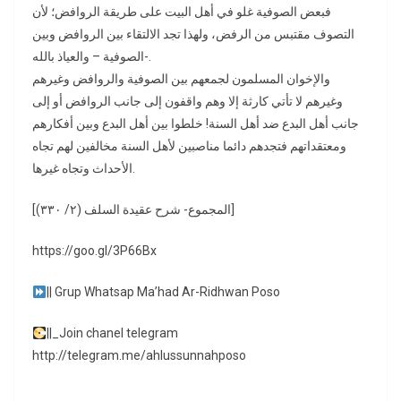
فبعض الصوفية غلو في أهل البيت على طريقة الروافض؛ لأن
التصوف مقتبس من الرفض، ولهذا تجد الالتقاء بين الروافض وبين
الصوفية – والعياذ بالله-.
والإخوان المسلمون لجمعهم بين الصوفية والروافض وغيرهم
وغيرهم لا تأتي كارثة إلا وهم واقفون إلى جانب الروافض أو إلى
جانب أهل البدع ضد أهل السنة! خلطوا بين أهل البدع وبين أفكارهم
ومعتقداتهم فتجدهم دائما مناصبين لأهل السنة مخالفين لهم تجاه
الأحداث وتجاه غيرها.
[المجموع- شرح عقيدة السلف (٢/ ٣٣٠)]
https://goo.gl/3P66Bx
|| Grup Whatsap Ma’had Ar-Ridhwan Poso
||_Join chanel telegram
http://telegram.me/ahlussunnahposo