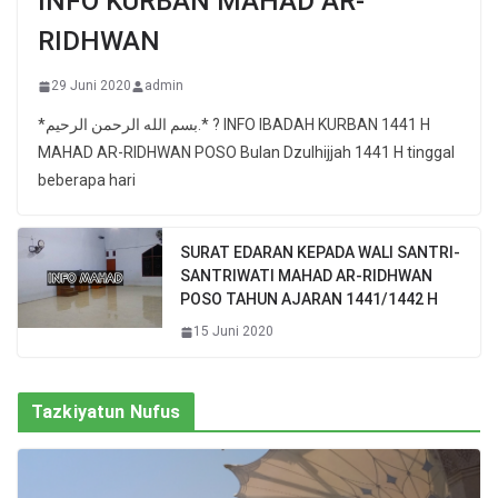
INFO KURBAN MAHAD AR-
RIDHWAN
29 Juni 2020
admin
*بسم الله الرحمن الرحيم.* ? INFO IBADAH KURBAN 1441 H
MAHAD AR-RIDHWAN POSO Bulan Dzulhijjah 1441 H tinggal
beberapa hari
SURAT EDARAN KEPADA WALI SANTRI-
SANTRIWATI MAHAD AR-RIDHWAN
POSO TAHUN AJARAN 1441/1442 H
15 Juni 2020
Tazkiyatun Nufus