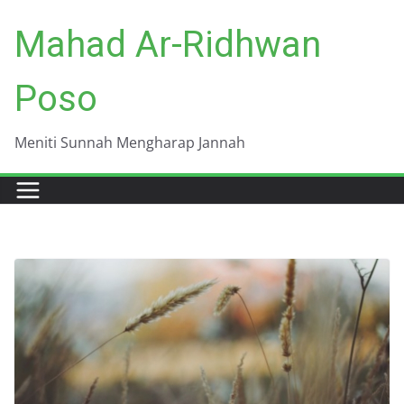
Skip
Mahad Ar-Ridhwan
to
content
Poso
Meniti Sunnah Mengharap Jannah