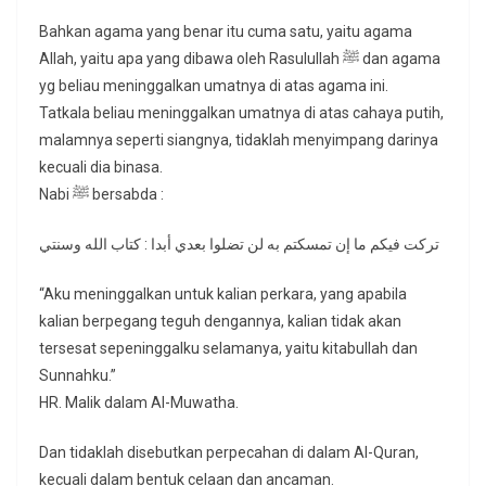
Bahkan agama yang benar itu cuma satu, yaitu agama
Allah, yaitu apa yang dibawa oleh Rasulullah ﷺ dan agama
yg beliau meninggalkan umatnya di atas agama ini.
Tatkala beliau meninggalkan umatnya di atas cahaya putih,
malamnya seperti siangnya, tidaklah menyimpang darinya
kecuali dia binasa.
Nabi ﷺ bersabda :
تركت فيكم ما إن تمسكتم به لن تضلوا بعدي أبدا : كتاب الله وسنتي
“Aku meninggalkan untuk kalian perkara, yang apabila
kalian berpegang teguh dengannya, kalian tidak akan
tersesat sepeninggalku selamanya, yaitu kitabullah dan
Sunnahku.”
HR. Malik dalam Al-Muwatha.
Dan tidaklah disebutkan perpecahan di dalam Al-Quran,
kecuali dalam bentuk celaan dan ancaman.