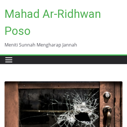
Skip
Mahad Ar-Ridhwan
to
content
Poso
Meniti Sunnah Mengharap Jannah