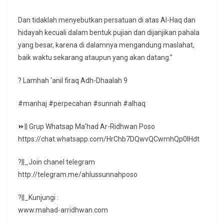
Dan tidaklah menyebutkan persatuan di atas Al-Haq dan
hidayah kecuali dalam bentuk pujian dan dijanjikan pahala
yang besar, karena di dalamnya mengandung maslahat,
baik waktu sekarang ataupun yang akan datang.”
? Lamhah ‘anil firaq Adh-Dhaalah 9
#manhaj #perpecahan #sunnah #alhaq
⏩|| Grup Whatsap Ma’had Ar-Ridhwan Poso
https://chat.whatsapp.com/HrChb7DQwvQCwmhQp0lHdt
?||_Join chanel telegram
http://telegram.me/ahlussunnahposo
?||_Kunjungi :
www.mahad-arridhwan.com