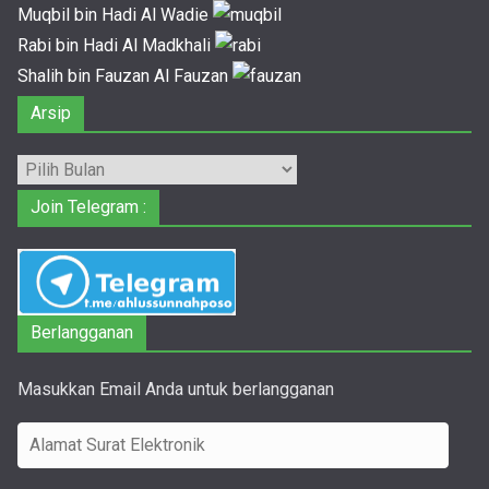
Muqbil bin Hadi Al Wadie
Rabi bin Hadi Al Madkhali
Shalih bin Fauzan Al Fauzan
Arsip
Arsip
Join Telegram :
Berlangganan
Masukkan Email Anda untuk berlangganan
A
l