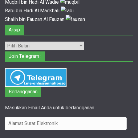
Muqbil bin Hadi Al Wadie
Rabi bin Hadi Al Madkhali
Shalih bin Fauzan Al Fauzan
Arsip
Arsip
Join Telegram :
Berlangganan
Masukkan Email Anda untuk berlangganan
A
l