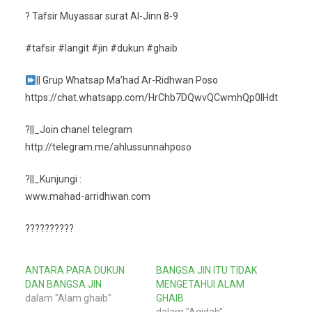
? Tafsir Muyassar surat Al-Jinn 8-9
#tafsir #langit #jin #dukun #ghaib
|| Grup Whatsap Ma’had Ar-Ridhwan Poso
https://chat.whatsapp.com/HrChb7DQwvQCwmhQp0lHdt
?||_Join chanel telegram
http://telegram.me/ahlussunnahposo
?||_Kunjungi :
www.mahad-arridhwan.com
??????????
ANTARA PARA DUKUN
BANGSA JIN ITU TIDAK
DAN BANGSA JIN
MENGETAHUI ALAM
dalam "Alam ghaib"
GHAIB