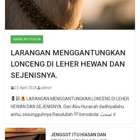
MASALAH HUKUM
LARANGAN MENGGANTUNGKAN
LONCENG DI LEHER HEWAN DAN
SEJENISNYA.
22 April 2026
admin
LARANGAN MENGGANTUNGKAN LONCENG DI LEHER
HEWAN DAN SEJENISNYA. Dari Abu Hurairah dadhiyallahu
anhu, sesungguhnya Rasulullah ﷺ bersabda: لا تَصحبُ
JENGGOT ITU HIASAN DAN