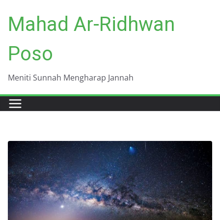
Skip
Mahad Ar-Ridhwan
to
content
Poso
Meniti Sunnah Mengharap Jannah