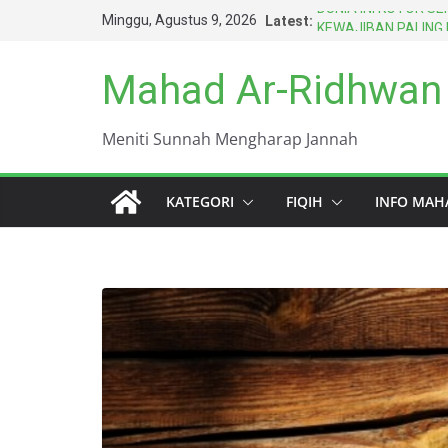
Skip
Minggu, Agustus 9, 2026
Latest:
DUNIA INI KOTOR 
to
KEWAJIBAN PALING
TERSINGKAP AURAT
content
Mahad Ar-Ridhwan
SENGAJA ITU TIDA
AMARAH BISA MEN
BERTAHUN-TAHUN
Meniti Sunnah Mengharap Jannah
HARUS BERAGAMA 
TERBAIK UMAT INI 
KATEGORI
FIQIH
INFO MAH