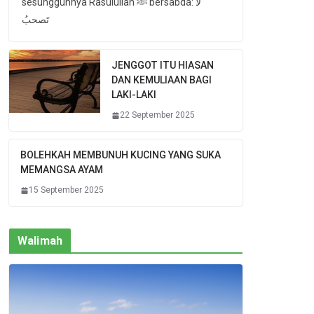
sesungguhnya Rasulullah ﷺ bersabda: لا
تَصحبُ
JENGGOT ITU HIASAN
DAN KEMULIAAN BAGI
LAKI-LAKI
22 September 2025
BOLEHKAH MEMBUNUH KUCING YANG SUKA
MEMANGSA AYAM
15 September 2025
Walimah