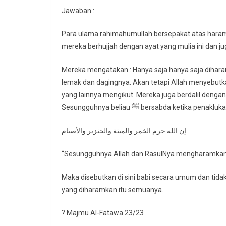
Jawaban :
Para ulama rahimahumullah bersepakat atas hara
mereka berhujjah dengan ayat yang mulia ini dan 
Mereka mengatakan : Hanya saja hanya saja dihara
lemak dan dagingnya. Akan tetapi Allah menyebutkan
yang lainnya mengikut. Mereka juga berdalil dengan apa yang t
Sesungguhnya beliau ﷺ bersabda ketika p
إن الله حرم الخمر والميتة والحنزير والأصنام
“Sesungguhnya Allah dan RasulNya mengharamkan ju
Maka disebutkan di sini babi secara umum dan tid
yang diharamkan itu semuanya.
? Majmu Al-Fatawa 23/23