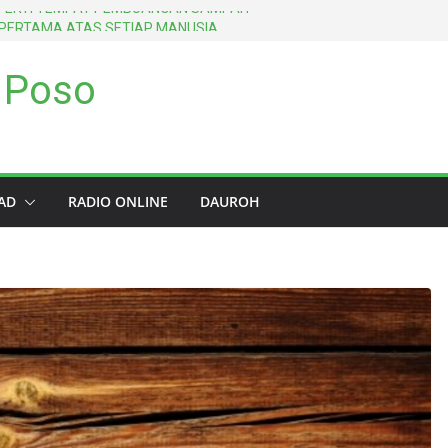
SEPERTI TEMPAT PEMBUANGAN SAMPAH
 PERTAMA ATAS SETIAP MANUSIA
 SEDIKIT DALAM SHALAT TANPA
 Poso
K MEMBATALKAN SHALAT
GHANCURKAN AMALAN SELAMA
DENGAN METODE TIGA GENERASI
(AS-SALAF ASH-SHALIH)
AD
RADIO ONLINE
DAUROH