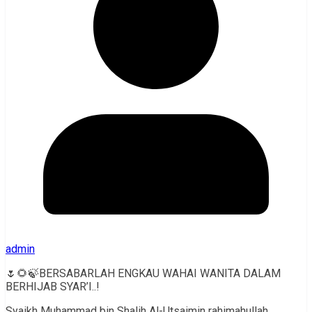
admin
🌷🌻🍃BERSABARLAH ENGKAU WAHAI WANITA DALAM
BERHIJAB SYAR’I..!
Syaikh Muhammad bin Shalih Al-Utsaimin rahimahullah