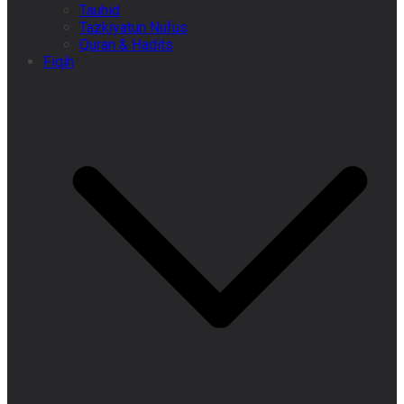
Tauhid
Tazkiyatun Nufus
Quran & Hadits
Fiqih