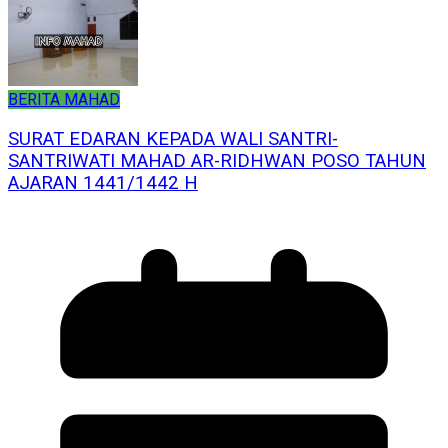
BERITA MAHAD
SURAT EDARAN KEPADA WALI SANTRI-
SANTRIWATI MAHAD AR-RIDHWAN POSO TAHUN
AJARAN 1441/1442 H