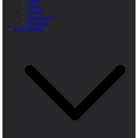
Puasa
Zakat
Qurban
Haji & Umroh
Muamalah
INFO MAHAD