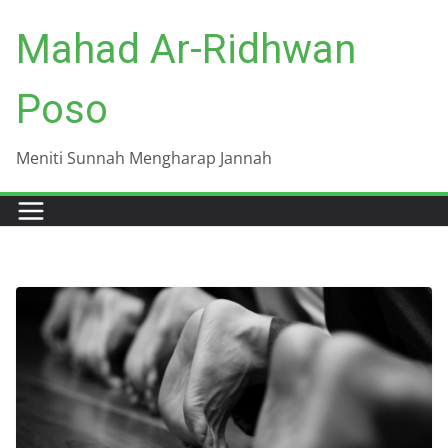
Skip
Mahad Ar-Ridhwan
to
content
Poso
Meniti Sunnah Mengharap Jannah