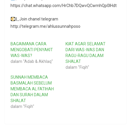
https://chat.whatsapp.com/HrChb7DQwvQCwmhQp0lHdt
||_Join chanel telegram
http://telegram.me/ahlussunnahposo
BAGAIMANA CARA
KIAT AGAR SELAMAT
MENGOBATI PENYAKIT
DARI WAS-WAS DAN
WAS-WAS?
RAGU-RAGU DALAM
dalam "Adab & Akhlaq"
SHALAT
dalam "Fiqih"
SUNNAH MEMBACA
BASMALAH SEBELUM
MEMBACA AL FATIHAH
DAN SURAH DALAM
SHALAT
dalam "Fiqih"