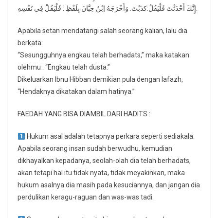
إِنَّكَ أَحْدَثْتَ فَلْيَقُلْ:كذَبْتَ. وَأَخْرَجَهُ اِبْنُ حِبَّانَ بِلَفْظِ : فَلْيَقُلْ فِي نَفْسِهِ.
Apabila setan mendatangi salah seorang kalian, lalu dia
berkata:
“Sesungguhnya engkau telah berhadats,” maka katakan
olehmu : “Engkau telah dusta.”
Dikeluarkan Ibnu Hibban demikian pula dengan lafazh,
“Hendaknya dikatakan dalam hatinya.”
FAEDAH YANG BISA DIAMBIL DARI HADITS :
Hukum asal adalah tetapnya perkara seperti sediakala.
Apabila seorang insan sudah berwudhu, kemudian
dikhayalkan kepadanya, seolah-olah dia telah berhadats,
akan tetapi hal itu tidak nyata, tidak meyakinkan, maka
hukum asalnya dia masih pada kesuciannya, dan jangan dia
perdulikan keragu-raguan dan was-was tadi.