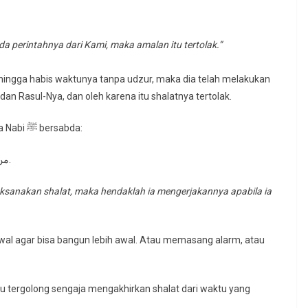
 perintahnya dari Kami, maka amalan itu tertolak.”
ingga habis waktunya tanpa udzur, maka dia telah melakukan
dan Rasul-Nya, dan oleh karena itu shalatnya tertolak.
Namun, terkadang ia berkata: “Aku tidur.” Sementara Nabi ﷺ bersabda:
من نام عن صلاة أو نسيها فليصلها إذا ذكرها لا كفارة لها إلا ذلك.
laksanakan shalat, maka hendaklah ia mengerjakannya apabila ia
 awal agar bisa bangun lebih awal. Atau memasang alarm, atau
u tergolong sengaja mengakhirkan shalat dari waktu yang