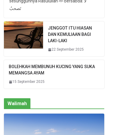
sesungguhnya Rasulullah ﷺ bersabda: لا
تَصحبُ
JENGGOT ITU HIASAN
DAN KEMULIAAN BAGI
LAKI-LAKI
22 September 2025
BOLEHKAH MEMBUNUH KUCING YANG SUKA
MEMANGSA AYAM
15 September 2025
Walimah