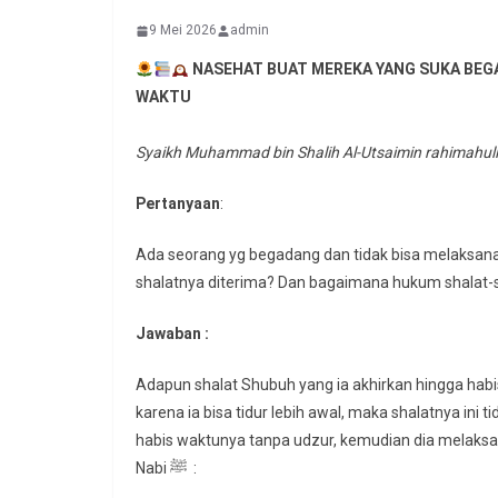
9 Mei 2026
admin
NASEHAT BUAT MEREKA YANG SUKA BEG
WAKTU
Syaikh Muhammad bin Shalih Al-Utsaimin rahimahul
Pertanyaan
:
Ada seorang yg begadang dan tidak bisa melaksana
shalatnya diterima? Dan bagaimana hukum shalat-sh
Jawaban :
Adapun shalat Shubuh yang ia akhirkan hingga ha
karena ia bisa tidur lebih awal, maka shalatnya ini 
habis waktunya tanpa udzur, kemudian dia melaksa
Nabi ﷺ :