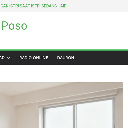
GAN ISTRI SAAT ISTRI SEDANG HAID
HANCURKAN AMALAN SELAMA
 Poso
NGAN METODE TIGA GENERASI
S-SALAF ASH-SHALIH)
EPERTI TEMPAT PEMBUANGAN SAMPAH
PERTAMA ATAS SETIAP MANUSIA
AD
RADIO ONLINE
DAUROH