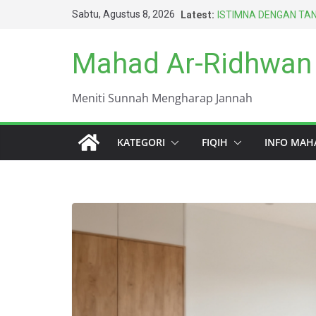
Skip
Sabtu, Agustus 8, 2026
Latest:
ISTIMNA DENGAN TAN
to
AMARAH BISA MENG
BERTAHUN-TAHUN
content
Mahad Ar-Ridhwan
HARUS BERAGAMA DE
TERBAIK UMAT INI (A
DUNIA INI KOTOR S
Meniti Sunnah Mengharap Jannah
KEWAJIBAN PALING 
KATEGORI
FIQIH
INFO MAH