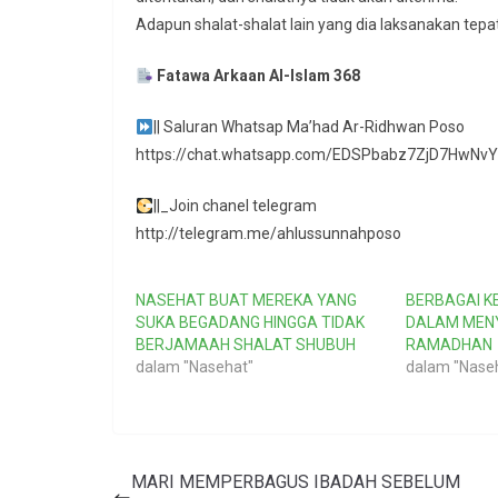
Adapun shalat-shalat lain yang dia laksanakan tepat
Fatawa Arkaan Al-Islam 368
|| Saluran Whatsap Ma’had Ar-Ridhwan Poso
https://chat.whatsapp.com/EDSPbabz7ZjD7HwNv
||_Join chanel telegram
http://telegram.me/ahlussunnahposo
NASEHAT BUAT MEREKA YANG
BERBAGAI K
SUKA BEGADANG HINGGA TIDAK
DALAM MENY
BERJAMAAH SHALAT SHUBUH
RAMADHAN
dalam "Nasehat"
dalam "Nase
MARI MEMPERBAGUS IBADAH SEBELUM