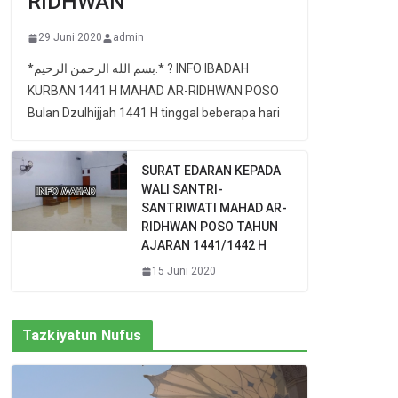
RIDHWAN
29 Juni 2020
admin
*بسم الله الرحمن الرحيم.* ? INFO IBADAH
KURBAN 1441 H MAHAD AR-RIDHWAN POSO
Bulan Dzulhijjah 1441 H tinggal beberapa hari
SURAT EDARAN KEPADA
WALI SANTRI-
SANTRIWATI MAHAD AR-
RIDHWAN POSO TAHUN
AJARAN 1441/1442 H
15 Juni 2020
Tazkiyatun Nufus