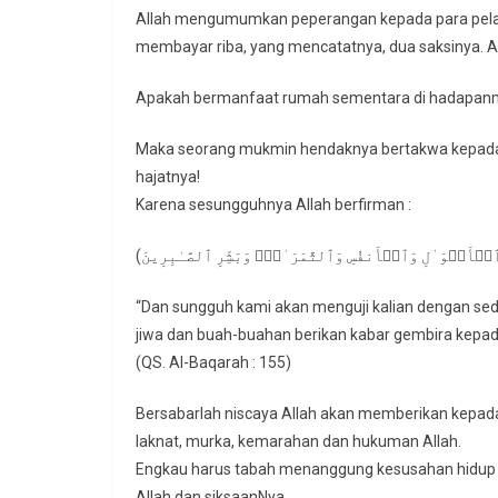
Allah mengumumkan peperangan kepada para pelaku riba dan Rasulullah
membayar riba, yang mencatatnya, dua saksinya. Ap
Apakah bermanfaat rumah sementara di hadapan
Maka seorang mukmin hendaknya bertakwa kepada A
hajatnya!
Karena sesungguhnya Allah berfirman :
“Dan sungguh kami akan menguji kalian dengan sedi
jiwa dan buah-buahan berikan kabar gembira kepad
(QS. Al-Baqarah : 155)
Bersabarlah niscaya Allah akan memberikan kepada
laknat, murka, kemarahan dan hukuman Allah.
Engkau harus tabah menanggung kesusahan hidup in
Allah dan siksaanNya.