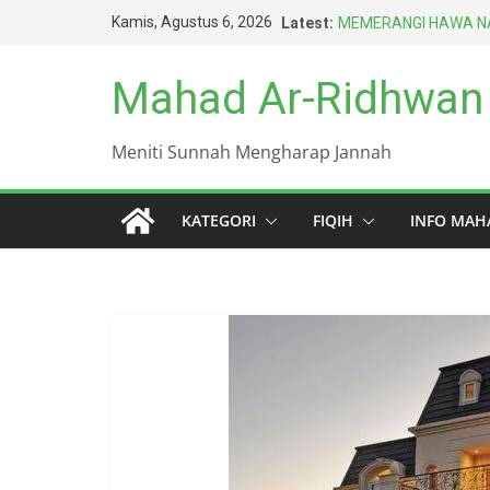
Skip
Kamis, Agustus 6, 2026
Latest:
MEMERANGI HAWA NA
to
BERAT
HARUS BERAGAMA D
content
Mahad Ar-Ridhwan
TERBAIK UMAT INI (
DUNIA INI KOTOR S
KEWAJIBAN PALING 
Meniti Sunnah Mengharap Jannah
ISTIMNA DENGAN TAN
KATEGORI
FIQIH
INFO MAH