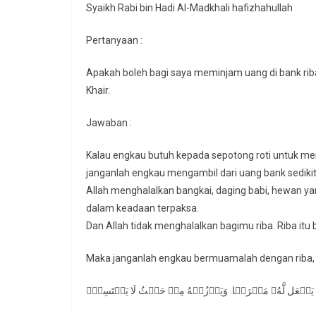
Syaikh Rabi bin Hadi Al-Madkhali hafizhahullah
Pertanyaan :
Apakah boleh bagi saya meminjam uang di bank ri
Khair.
Jawaban :
Kalau engkau butuh kepada sepotong roti untuk 
janganlah engkau mengambil dari uang bank sediki
Allah menghalalkan bangkai, daging babi, hewan ya
dalam keadaan terpaksa.
Dan Allah tidak menghalalkan bagimu riba. Riba itu 
Maka janganlah engkau bermuamalah dengan riba, s
َّهَ یَجۡعَل لَّهُۥ مَخۡرَجࣰا. وَیَرۡزُقۡهُ مِنۡ حَیۡثُ لَا یَحۡتَسِبُۚ