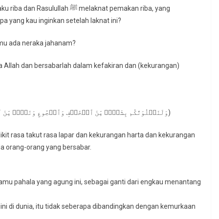
 ﷺ melaknat pemakan riba, yang
a yang kau inginkan setelah laknat ini?
mu ada neraka jahanam?
llah dan bersabarlah dalam kefakiran dan (kekurangan)
(وَلَنَبۡلُوَنَّكُم بِشَیۡءࣲ مِّنَ ٱلۡخَوۡفِ وَٱلۡجُوعِ وَنَقۡصࣲ مِّنَ ٱلۡأَمۡوَ ٰ⁠لِ وَٱلۡأَنفُسِ وَٱلثَّمَرَ ٰ⁠تِۗ وَبَشِّرِ ٱلصَّـٰبِرِینَ)
kit rasa takut rasa lapar dan kekurangan harta dan kekurangan
a orang-orang yang bersabar.
mu pahala yang agung ini, sebagai ganti dari engkau menantang
i di dunia, itu tidak seberapa dibandingkan dengan kemurkaan