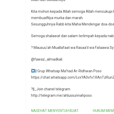
Kita mohon kepada Allah semoga Allah mencukupi k
membuatNya murka dan marah.
Sesungguhnya Rabb kita Maha Mendengar doa-doa 
Semoga shalawat dan salam terlimpah kepada nab
? Mausuu’ah Muallafaat wa Rasaa’il wa Fataawa Sy
@fawaz_almadkali
|| Grup Whatsap Ma’had Ar-Ridhwan Poso
https://chat.whatsapp.com/LvxYA0vfx1XAnTzRun
?||_Join chanel telegram
http://telegram.me/ahlussunnahposo
NASEHAT MENYENTUH BUAT
HUKUM MEMI