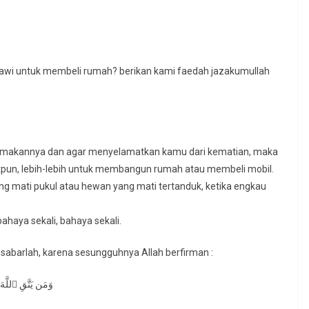
bawi untuk membeli rumah? berikan kami faedah jazakumullah
memakannya dan agar menyelamatkan kamu dari kematian, maka
tpun, lebih-lebih untuk membangun rumah atau membeli mobil.
ng mati pukul atau hewan yang mati tertanduk, ketika engkau
bahaya sekali, bahaya sekali.
abarlah, karena sesungguhnya Allah berfirman :
وَمَن یَتَّقِ ٱلل