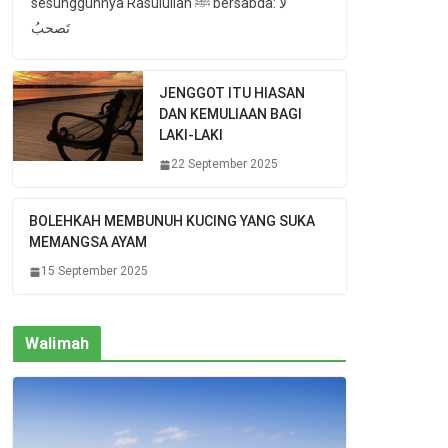
sesungguhnya Rasulullah ﷺ bersabda: لا
تَصحبُ
JENGGOT ITU HIASAN
DAN KEMULIAAN BAGI
LAKI-LAKI
22 September 2025
BOLEHKAH MEMBUNUH KUCING YANG SUKA
MEMANGSA AYAM
15 September 2025
Walimah