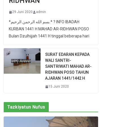
RIDHWAN
29 Juni 2020
admin
*بسم الله الرحمن الرحيم.* ? INFO IBADAH
KURBAN 1441 H MAHAD AR-RIDHWAN POSO
Bulan Dzulhijjah 1441 H tinggal beberapa hari
SURAT EDARAN KEPADA
WALI SANTRI-
SANTRIWATI MAHAD AR-
RIDHWAN POSO TAHUN
AJARAN 1441/1442 H
15 Juni 2020
Tazkiyatun Nufus