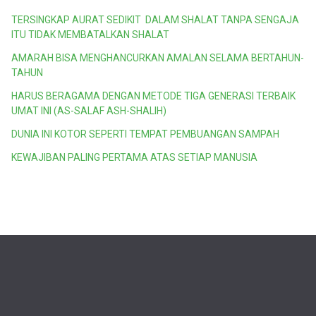
TERSINGKAP AURAT SEDIKIT DALAM SHALAT TANPA SENGAJA
ITU TIDAK MEMBATALKAN SHALAT
AMARAH BISA MENGHANCURKAN AMALAN SELAMA BERTAHUN-
TAHUN
HARUS BERAGAMA DENGAN METODE TIGA GENERASI TERBAIK
UMAT INI (AS-SALAF ASH-SHALIH)
DUNIA INI KOTOR SEPERTI TEMPAT PEMBUANGAN SAMPAH
KEWAJIBAN PALING PERTAMA ATAS SETIAP MANUSIA