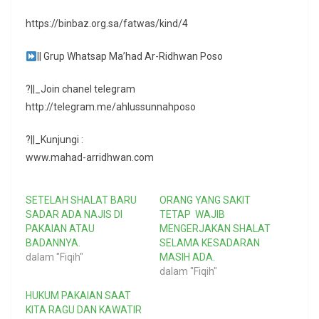
https://binbaz.org.sa/fatwas/kind/4
|| Grup Whatsap Ma’had Ar-Ridhwan Poso
?||_Join chanel telegram
http://telegram.me/ahlussunnahposo
?||_Kunjungi :
www.mahad-arridhwan.com
SETELAH SHALAT BARU
ORANG YANG SAKIT
SADAR ADA NAJIS DI
TETAP WAJIB
PAKAIAN ATAU
MENGERJAKAN SHALAT
BADANNYA.
SELAMA KESADARAN
dalam "Fiqih"
MASIH ADA.
dalam "Fiqih"
HUKUM PAKAIAN SAAT
KITA RAGU DAN KAWATIR