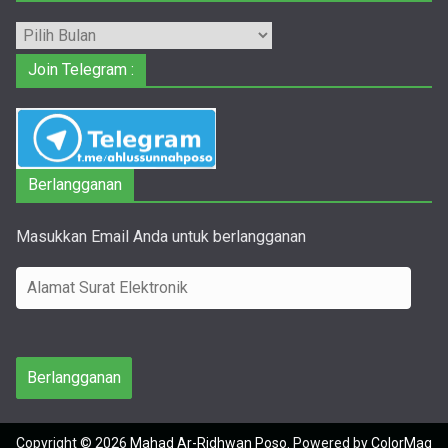
Arsip
Join Telegram :
Berlangganan
Masukkan Email Anda untuk berlangganan
A
l
a
m
Berlangganan
a
t
Copyright © 2026
Mahad Ar-Ridhwan Poso
. Powered by
ColorMag
S