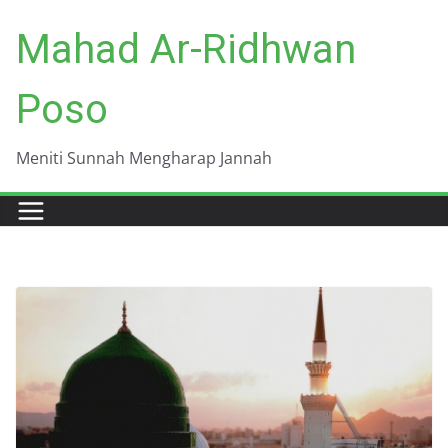
Skip
Mahad Ar-Ridhwan
to
content
Poso
Meniti Sunnah Mengharap Jannah