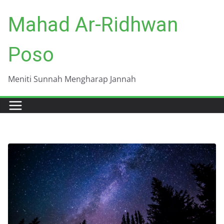
Skip
Mahad Ar-Ridhwan
to
content
Poso
Meniti Sunnah Mengharap Jannah