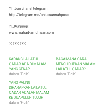
?||_Join chanel telegram
http://telegram.me/ahlussunnahposo
?||_Kunjungi :
www.mahad-arridhwan.com
??????????
KADANG LAILATUL
BAGAIMANA CARA
QADAR ADA DI MALAM
MENGHIDUPKAN MALAM
YANG GENAP
LAILATUL QADAR?
dalam "Fiqih"
dalam "Fiqih"
YANG PALING
DIHARAPKAN LAILATUL
QADAR ADALAH MALAM
KE DUAPULUH TUJUH
dalam "Fiqih"