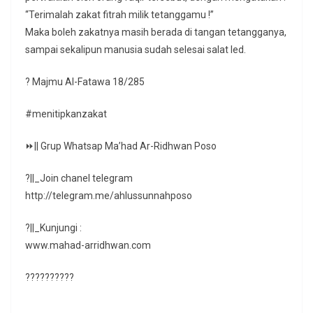
“Terimalah zakat fitrah milik tetanggamu !”
Maka boleh zakatnya masih berada di tangan tetangganya,
sampai sekalipun manusia sudah selesai salat Ied.
? Majmu Al-Fatawa 18/285
#menitipkanzakat
⏩|| Grup Whatsap Ma’had Ar-Ridhwan Poso
?||_Join chanel telegram
http://telegram.me/ahlussunnahposo
?||_Kunjungi :
www.mahad-arridhwan.com
??????????