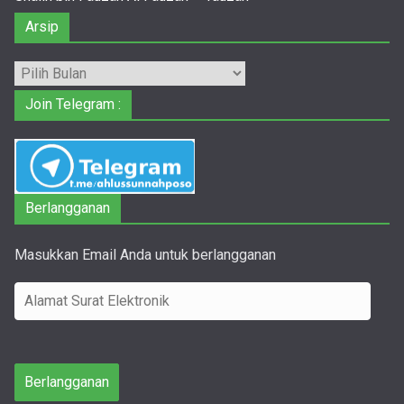
Arsip
Arsip
Join Telegram :
Berlangganan
Masukkan Email Anda untuk berlangganan
A
l
a
m
Berlangganan
a