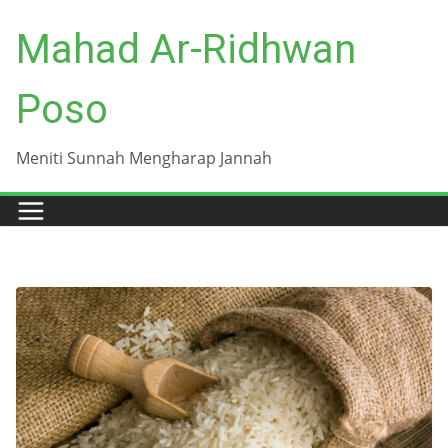
Skip
Mahad Ar-Ridhwan
to
content
Poso
Meniti Sunnah Mengharap Jannah