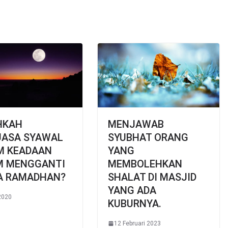
HKAH
MENJAWAB
UASA SYAWAL
SYUBHAT ORANG
M KEADAAN
YANG
M MENGGANTI
MEMBOLEHKAN
A RAMADHAN?
SHALAT DI MASJID
YANG ADA
2020
KUBURNYA.
12 Februari 2023