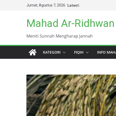
Skip
Jumat, Agustus 7, 2026
Latest:
to
content
Mahad Ar-Ridhwan
Meniti Sunnah Mengharap Jannah
KATEGORI
FIQIH
INFO MAH