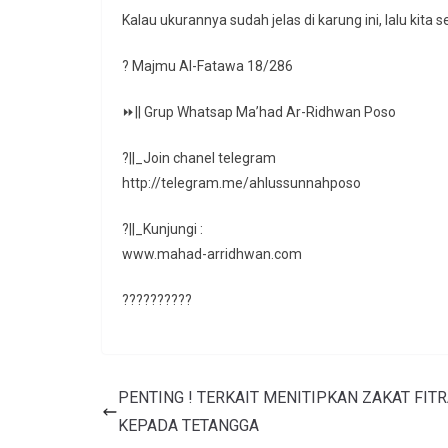
Kalau ukurannya sudah jelas di karung ini, lalu kit
? Majmu Al-Fatawa 18/286
⏩|| Grup Whatsap Ma’had Ar-Ridhwan Poso
?||_Join chanel telegram
http://telegram.me/ahlussunnahposo
?||_Kunjungi :
www.mahad-arridhwan.com
??????????
PENTING ! TERKAIT MENITIPKAN ZAKAT FIT
KEPADA TETANGGA