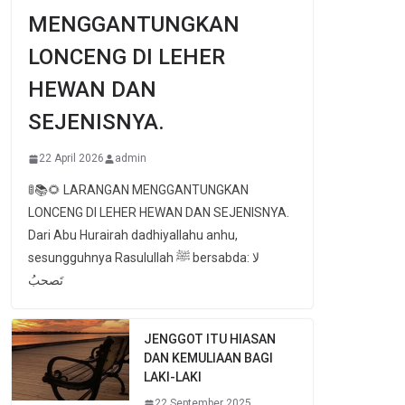
MENGGANTUNGKAN
LONCENG DI LEHER
HEWAN DAN
SEJENISNYA.
22 April 2026
admin
🚦📚🌻 LARANGAN MENGGANTUNGKAN
LONCENG DI LEHER HEWAN DAN SEJENISNYA.
Dari Abu Hurairah dadhiyallahu anhu,
sesungguhnya Rasulullah ﷺ bersabda: لا
تَصحبُ
JENGGOT ITU HIASAN
DAN KEMULIAAN BAGI
LAKI-LAKI
22 September 2025