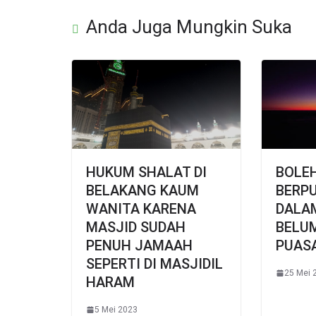
Anda Juga Mungkin Suka
HUKUM SHALAT DI
BOLE
BELAKANG KAUM
BERP
WANITA KARENA
DALA
MASJID SUDAH
BELU
PENUH JAMAAH
PUAS
SEPERTI DI MASJIDIL
25 Mei 
HARAM
5 Mei 2023